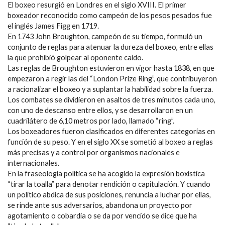
El boxeo resurgió en Londres en el siglo XVIII. El primer
boxeador reconocido como campeón de los pesos pesados fue
el inglés James Figg en 1719.
En 1743 John Broughton, campeón de su tiempo, formuló un
conjunto de reglas para atenuar la dureza del boxeo, entre ellas
la que prohibió golpear al oponente caído.
Las reglas de Broughton estuvieron en vigor hasta 1838, en que
empezaron a regir las del “London Prize Ring”, que contribuyeron
a racionalizar el boxeo y a suplantar la habilidad sobre la fuerza.
Los combates se dividieron en asaltos de tres minutos cada uno,
con uno de descanso entre ellos, y se desarrollaron en un
cuadrilátero de 6,10 metros por lado, llamado “ring”.
Los boxeadores fueron clasificados en diferentes categorías en
función de su peso. Y en el siglo XX se sometió al boxeo a reglas
más precisas y a control por organismos nacionales e
internacionales.
En la fraseología política se ha acogido la expresión boxística
“tirar la toalla” para denotar rendición o capitulación. Y cuando
un político abdica de sus posiciones, renuncia a luchar por ellas,
se rinde ante sus adversarios, abandona un proyecto por
agotamiento o cobardía o se da por vencido se dice que ha