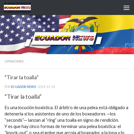
Saltar al contenido
OPINIONES
“Tirar la toalla”
POR
ECUADOR NEWS
·
2019-11-13
“Tirar la toalla”
Es una locución boxística. El árbitro de una pelea está obligado a
detenerla si los asistentes de uno de los boxeadores —los
“seconds”— lanzan al “ring” una toalla en signo de rendición.
Y es que hay cinco formas de terminar una pelea boxística: el
“knock-out”, o sea el golpe que arroja al boxeador a la lona y lo