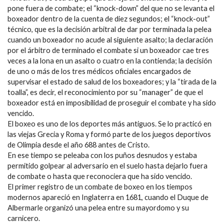
pone fuera de combate; el “knock-down” del que no se levanta el
boxeador dentro de la cuenta de diez segundos; el “knock-out”
técnico, que es la decisión arbitral de dar por terminada la pelea
cuando un boxeador no acude al siguiente asalto; la declaración
por el árbitro de terminado el combate si un boxeador cae tres
veces a la lona en un asalto o cuatro en la contienda; la decisión
de uno o más de los tres médicos oficiales encargados de
supervisar el estado de salud de los boxeadores; y la “tirada de la
toalla”, es decir, el reconocimiento por su “manager” de que el
boxeador está en imposibilidad de proseguir el combate y ha sido
vencido.
El boxeo es uno de los deportes más antiguos. Se lo practicó en
las viejas Grecia y Roma y formó parte de los juegos deportivos
de Olimpia desde el año 688 antes de Cristo.
En ese tiempo se peleaba con los puños desnudos y estaba
permitido golpear al adversario en el suelo hasta dejarlo fuera
de combate o hasta que reconociera que ha sido vencido.
El primer registro de un combate de boxeo en los tiempos
modernos apareció en Inglaterra en 1681, cuando el Duque de
Albermarle organizó una pelea entre su mayordomo y su
carnicero.