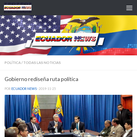
Saltar al contenido
POLÍTICA
/
TODAS LAS NOTICIAS
Gobierno rediseña ruta política
POR
ECUADOR NEWS
·
2019-11-25