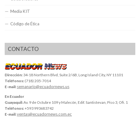
Media KIT
Código de Ética
CONTACTO
Dirección:
34-18 Northern Blvd, Suite 2/6B, Long Island City, NY 11101
Teléfonos:
(718) 205-7014
semanario@ecuadornews.us
E-mail:
En Ecuador
Guayaquil:
Av. 9 de Octubre 109 y Malecón, Edif. Santistevan, Piso 3, Ofi. 1
Teléfonos:
+593 993683742
ventas@ecuadornews.com.ec
E-mail: