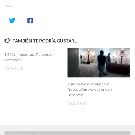
SHARE
TAMBIÉN TE PODRÍA GUSTAR...
$ 545 millones para 7 procesos
electorales
2019-01-03
¿Qué pasó con la mujer que
“resucitó” en pleno velorio en
Babahoyo?
2023-06-13