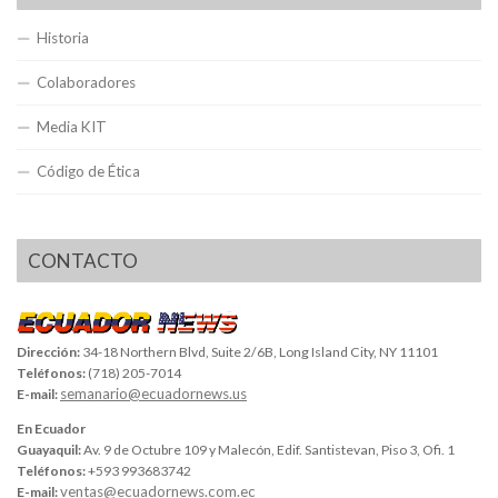
Historia
Colaboradores
Media KIT
Código de Ética
CONTACTO
Dirección:
34-18 Northern Blvd, Suite 2/6B, Long Island City, NY 11101
Teléfonos:
(718) 205-7014
semanario@ecuadornews.us
E-mail:
En Ecuador
Guayaquil:
Av. 9 de Octubre 109 y Malecón, Edif. Santistevan, Piso 3, Ofi. 1
Teléfonos:
+593 993683742
ventas@ecuadornews.com.ec
E-mail: