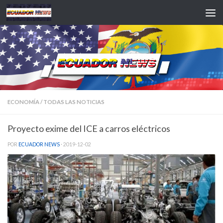
Saltar al contenido
ECONOMÍA
/
TODAS LAS NOTICIAS
Proyecto exime del ICE a carros eléctricos
POR
ECUADOR NEWS
·
2019-12-02