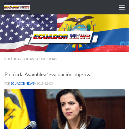
Saltar al contenido
POLÍTICA
/
TODAS LAS NOTICIAS
Pidió a la Asamblea ‘evaluación objetiva’
POR
ECUADOR NEWS
·
2019-12-03