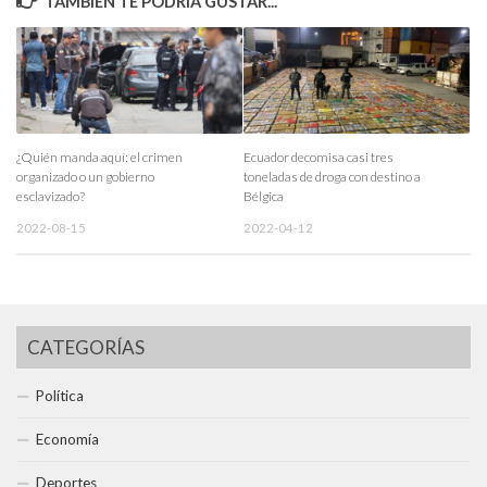
TAMBIÉN TE PODRÍA GUSTAR...
¿Quién manda aquí: el crimen
Ecuador decomisa casi tres
organizado o un gobierno
toneladas de droga con destino a
esclavizado?
Bélgica
2022-08-15
2022-04-12
CATEGORÍAS
Política
Economía
Deportes