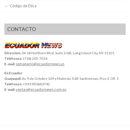
Código de Ética
CONTACTO
Dirección:
34-18 Northern Blvd, Suite 2/6B, Long Island City, NY 11101
Teléfonos:
(718) 205-7014
semanario@ecuadornews.us
E-mail:
En Ecuador
Guayaquil:
Av. 9 de Octubre 109 y Malecón, Edif. Santistevan, Piso 3, Ofi. 1
Teléfonos:
+593 993683742
ventas@ecuadornews.com.ec
E-mail: