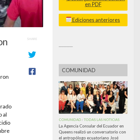
en PDF
Ediciones anteriores
on
SHARE
_________
COMUNIDAD
aron
grado
 al
COMUNIDAD
TODAS LAS NOTICIAS
/
cidio
La Agencia Consular del Ecuador en
mbre
Queens realizó un conversatorio con
el antropólogo ecuatoriano José