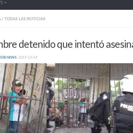
WS
A
/
TODAS LAS NOTICIAS
re detenido que intentó asesinar
DOR NEWS
·
2019-12-19