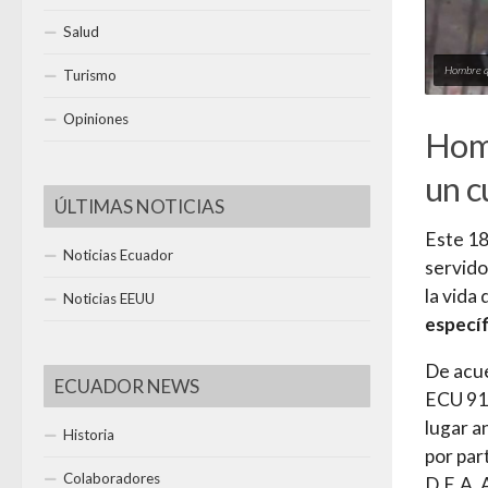
Salud
Hombre qu
Turismo
Opiniones
Homb
un c
ÚLTIMAS NOTICIAS
Este 18
Noticias Ecuador
servido
la vida
Noticias EEUU
específ
De acue
ECUADOR NEWS
ECU 911
lugar a
Historia
por par
Colaboradores
D.E.A. 