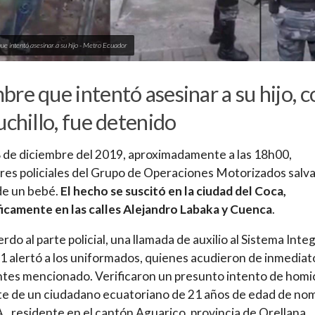
e intentó asesinar a su hijo - Metro Ecuador
re que intentó asesinar a su hijo, c
uchillo, fue detenido
 de diciembre del 2019, aproximadamente a las 18h00,
res policiales del Grupo de Operaciones Motorizados salv
 de un bebé.
El hecho se suscitó en la ciudad del Coca,
icamente en las calles Alejandro Labaka y Cuenca
.
rdo al parte policial, una llamada de auxilio al Sistema Inte
 alertó a los uniformados, quienes acudieron de inmediato
ntes mencionado. Verificaron un presunto intento de homi
te de un ciudadano ecuatoriano de 21 años de edad de no
A., residente en el cantón Aguarico, provincia de Orellana.