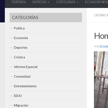
PORTADA
NOTICIAS
CATEGORIAS
ECUADOR NE
CRÓNIC
CATEGORÍAS
Política
Homb
Economía
POR
ECUA
Deportes
Crónica
Informe Especial
Comunidad
Entretenimiento
EEUU
Migración