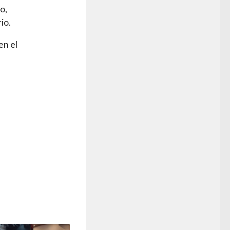
o,
io.
en el