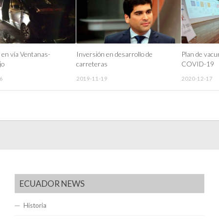
 en vía Ventanas-
Inversión en desarrollo de
Plan de vacu
jo
carreteras
COVID-19
6
2019-11-19
2020-12-17
ECUADOR NEWS
Historia