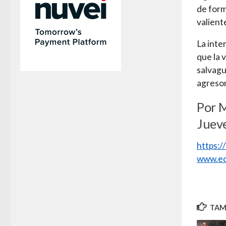
de form
valiente
La inte
que la 
salvagu
agresor
Por 
Jueve
https:
www.ec
TAMB