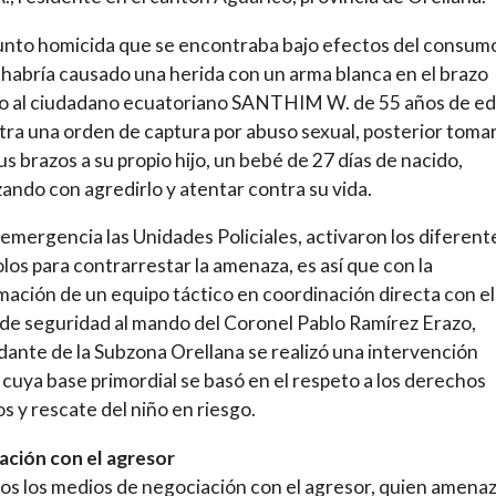
unto homicida que se encontraba bajo efectos del consum
 habría causado una herida con un arma blanca en el brazo
o al ciudadano ecuatoriano SANTHIM W. de 55 años de ed
stra una orden de captura por abuso sexual, posterior tomar
us brazos a su propio hijo, un bebé de 27 días de nacido,
ndo con agredirlo y atentar contra su vida.
 emergencia las Unidades Policiales, activaron los diferent
los para contrarrestar la amenaza, es así que con la
ación de un equipo táctico en coordinación directa con el
de seguridad al mando del Coronel Pablo Ramírez Erazo,
nte de la Subzona Orellana se realizó una intervención
l, cuya base primordial se basó en el respeto a los derechos
 y rescate del niño en riesgo.
ación con el agresor
s los medios de negociación con el agresor, quien amena