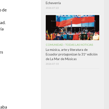
Echeverría
2026-07-22
o de
ad.
ía
COMUNIDAD
TODAS LAS NOTICIAS
/
La música, arte y literatura de
es
Ecuador protagonizan la 31ª edición
de La Mar de Músicas
2026-07-15
zaba