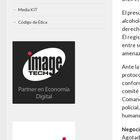
Media KIT
El pres
alcohol
Código de Ética
derech
Él regi
entre s
amenaza
Ante la
protoco
conform
comité 
Comanda
policia
humanos
Negoci
Agotado