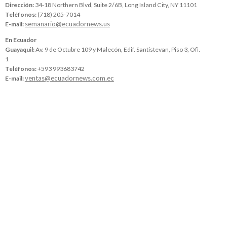
Dirección:
34-18 Northern Blvd, Suite 2/6B, Long Island City, NY 11101
Teléfonos:
(718) 205-7014
semanario@ecuadornews.us
E-mail:
En Ecuador
Guayaquil:
Av. 9 de Octubre 109 y Malecón, Edif. Santistevan, Piso 3, Ofi.
1
Teléfonos:
+593 993683742
ventas@ecuadornews.com.ec
E-mail: