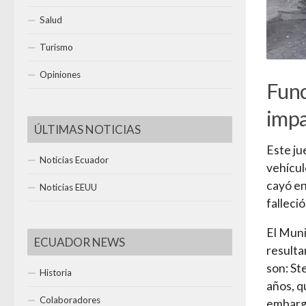
Salud
Turismo
Opiniones
Func
impa
ÚLTIMAS NOTICIAS
Este ju
Noticias Ecuador
vehícul
cayó en
Noticias EEUU
falleció
El Muni
ECUADOR NEWS
resulta
son: St
Historia
años, q
Colaboradores
embargo