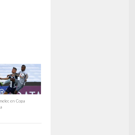
Emelec en Copa
a