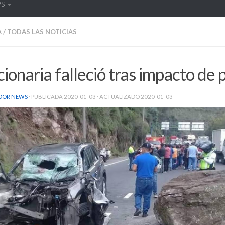
WS
A
/
TODAS LAS NOTICIAS
ionaria falleció tras impacto de 
DOR NEWS
· PUBLICADA
2020-01-03
· ACTUALIZADO
2020-01-03