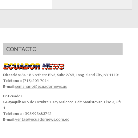
CONTACTO
Dirección:
34-18 Northern Blvd, Suite 2/6B, Long Island City, NY 11101
Teléfonos:
(718) 205-7014
semanario@ecuadornews.us
E-mail:
En Ecuador
Guayaquil:
Av. 9 de Octubre 109 y Malecón, Edif. Santistevan, Piso 3, Ofi.
1
Teléfonos:
+593 993683742
ventas@ecuadornews.com.ec
E-mail: