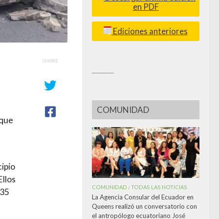
en PDF
Ediciones anteriores
SHARE
_________
COMUNIDAD
 que
cipio
Ellos
COMUNIDAD
TODAS LAS NOTICIAS
/
 35
La Agencia Consular del Ecuador en
Queens realizó un conversatorio con
el antropólogo ecuatoriano José