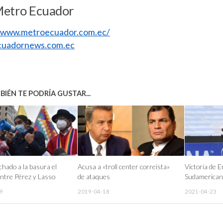
Metro Ecuador
//www.metroecuador.com.ec/
uadornews.com.ec
IÉN TE PODRÍA GUSTAR...
hado a la basura el
Acusa a «troll center correísta»
Victoria de 
ntre Pérez y Lasso
de ataques
Sudamerican
9
2019-04-18
2021-04-23