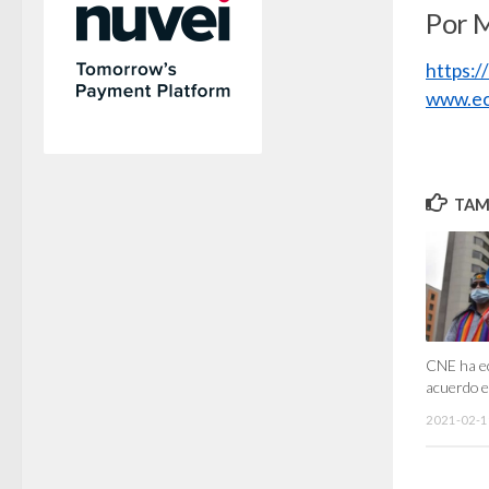
Por 
https:
www.ec
TAMB
CNE ha ec
acuerdo e
2021-02-1