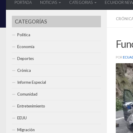
PORTADA
NOTICIAS
CATEGORIAS
ECUADOR NE
CRÓNIC
CATEGORÍAS
Política
Func
Economía
POR
ECUA
Deportes
Crónica
Informe Especial
Comunidad
Entretenimiento
EEUU
Migración