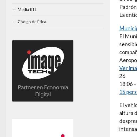
Padrón
Media KIT
La enti
Código de Ética
Municip
El Muni
sensibl
compañe
Aeropor
Ver ima
26
18:06 –
15 pers
El vehí
altura 
despren
intensas