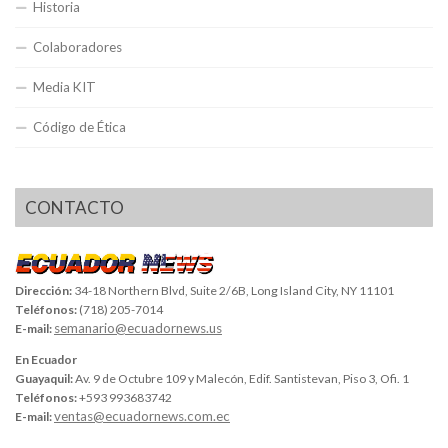
Historia
Colaboradores
Media KIT
Código de Ética
CONTACTO
Dirección:
34-18 Northern Blvd, Suite 2/6B, Long Island City, NY 11101
Teléfonos:
(718) 205-7014
semanario@ecuadornews.us
E-mail:
En Ecuador
Guayaquil:
Av. 9 de Octubre 109 y Malecón, Edif. Santistevan, Piso 3, Ofi. 1
Teléfonos:
+593 993683742
ventas@ecuadornews.com.ec
E-mail: