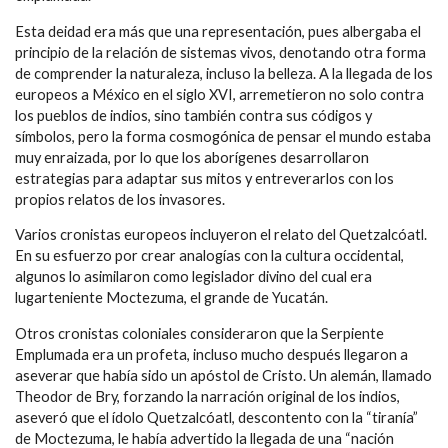
Esta deidad era más que una representación, pues albergaba el
principio de la relación de sistemas vivos, denotando otra forma
de comprender la naturaleza, incluso la belleza. A la llegada de los
europeos a México en el siglo XVI, arremetieron no solo contra
los pueblos de indios, sino también contra sus códigos y
símbolos, pero la forma cosmogónica de pensar el mundo estaba
muy enraizada, por lo que los aborígenes desarrollaron
estrategias para adaptar sus mitos y entreverarlos con los
propios relatos de los invasores.
Varios cronistas europeos incluyeron el relato del Quetzalcóatl.
En su esfuerzo por crear analogías con la cultura occidental,
algunos lo asimilaron como legislador divino del cual era
lugarteniente Moctezuma, el grande de Yucatán.
Otros cronistas coloniales consideraron que la Serpiente
Emplumada era un profeta, incluso mucho después llegaron a
aseverar que había sido un apóstol de Cristo. Un alemán, llamado
Theodor de Bry, forzando la narración original de los indios,
aseveró que el ídolo Quetzalcóatl, descontento con la “tiranía”
de Moctezuma, le había advertido la llegada de una “nación