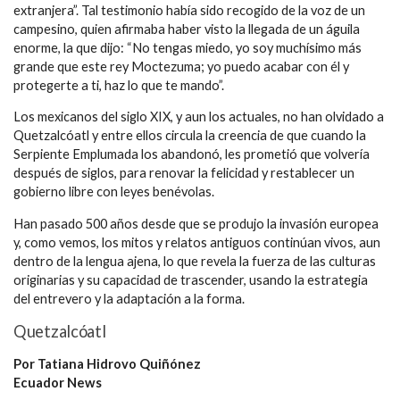
extranjera”. Tal testimonio había sido recogido de la voz de un
campesino, quien afirmaba haber visto la llegada de un águila
enorme, la que dijo: “No tengas miedo, yo soy muchísimo más
grande que este rey Moctezuma; yo puedo acabar con él y
protegerte a ti, haz lo que te mando”.
Los mexicanos del siglo XIX, y aun los actuales, no han olvidado a
Quetzalcóatl y entre ellos circula la creencia de que cuando la
Serpiente Emplumada los abandonó, les prometió que volvería
después de siglos, para renovar la felicidad y restablecer un
gobierno libre con leyes benévolas.
Han pasado 500 años desde que se produjo la invasión europea
y, como vemos, los mitos y relatos antiguos continúan vivos, aun
dentro de la lengua ajena, lo que revela la fuerza de las culturas
originarias y su capacidad de trascender, usando la estrategia
del entrevero y la adaptación a la forma.
Quetzalcóatl
Por Tatiana Hidrovo Quiñónez
Ecuador News