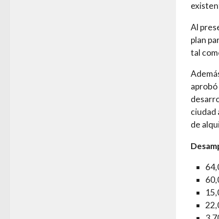
existen
Al pres
plan pa
tal com
Además 
aprobó 
desarro
ciudad 
de alqu
Desamp
64,
60,
15,
22,
3,7