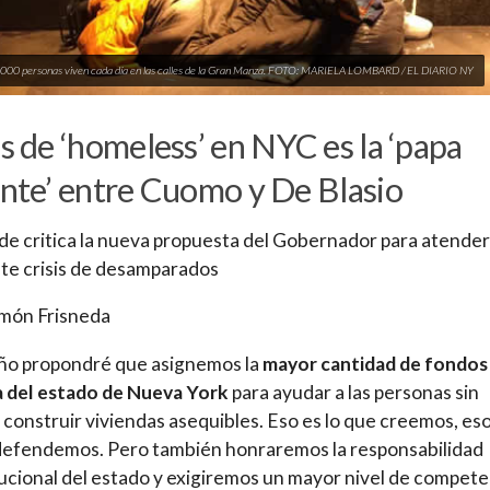
,000 personas viven cada día en las calles de la Gran Manza. FOTO: MARIELA LOMBARD / EL DIARIO NY
is de ‘homeless’ en NYC es la ‘papa
ente’ entre Cuomo y De Blasio
lde critica la nueva propuesta del Gobernador para atender
te crisis de desamparados
amón Frisneda
ño propondré que asignemos la
mayor cantidad de fondos 
a del estado de Nueva York
para ayudar a las personas sin
 construir viviendas asequibles. Eso es lo que creemos, eso
defendemos. Pero también honraremos la responsabilidad
ucional del estado y exigiremos un mayor nivel de compete