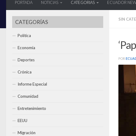
PORTADA
NOTICIAS
CATEGORIAS
ECUADOR NE
SIN CAT
CATEGORÍAS
Política
‘Pap
Economía
POR
ECUA
Deportes
Crónica
Informe Especial
Comunidad
Entretenimiento
EEUU
Migración