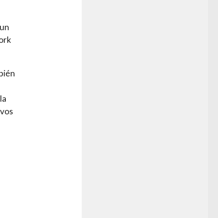
 un
York
bién
la
evos