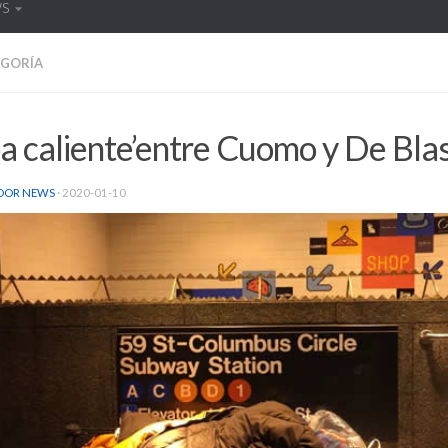
WS
EGORÍA
a caliente’entre Cuomo y De Blas
DOR NEWS
·
2020-01-10