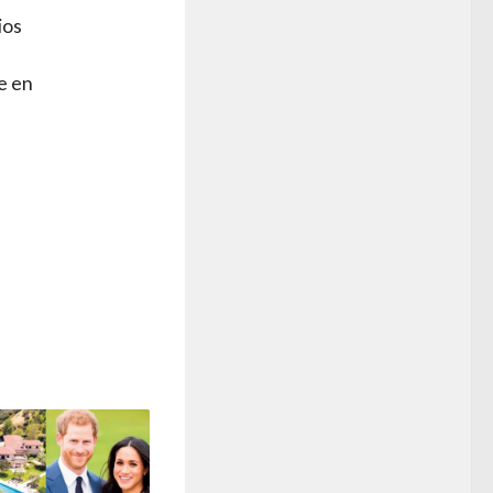
ios
e en