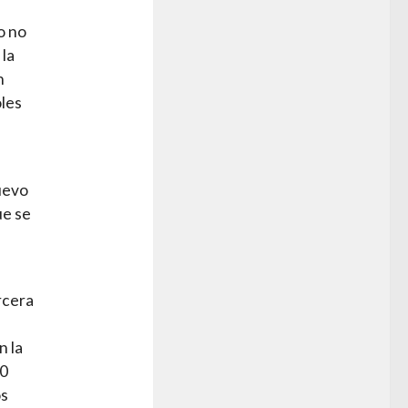
o no
 la
n
oles
uevo
ue se
rcera
n la
00
os