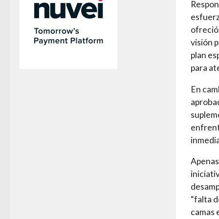
Respond
esfuer
ofreció
visión 
plan es
para at
En camb
aprobac
supleme
enfrent
inmedia
Apenas 
iniciat
desampa
“falta 
camas e