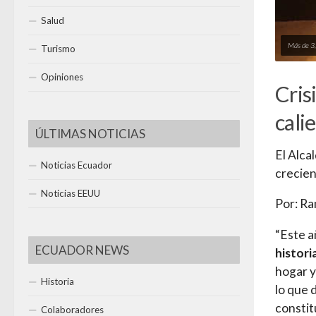
Salud
Más de 3
Turismo
Opiniones
Cris
cali
ÚLTIMAS NOTICIAS
El Alca
Noticias Ecuador
crecien
Noticias EEUU
Por: R
“Este a
ECUADOR NEWS
histori
hogar y
Historia
lo que 
constit
Colaboradores