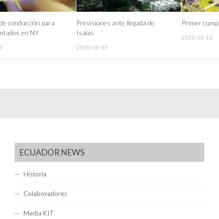
 de conducción para
Previsiones ante llegada de
Primer cump
ntados en NY
Isaías
2020-05-13
1
2020-08-03
ECUADOR NEWS
Historia
Colaboradores
Media KIT