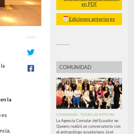
en PDF
Ediciones anteriores
SHARE
_________
 la
COMUNIDAD
en la
 es
COMUNIDAD
TODAS LAS NOTICIAS
/
La Agencia Consular del Ecuador en
Queens realizó un conversatorio con
ncia,
el antropólogo ecuatoriano José