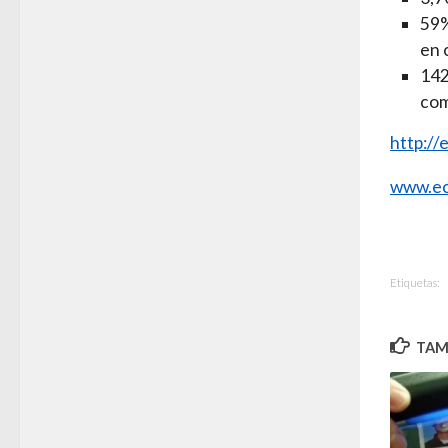
59%
en 
142
com
http://
www.ec
Etiquetas:
TAMB