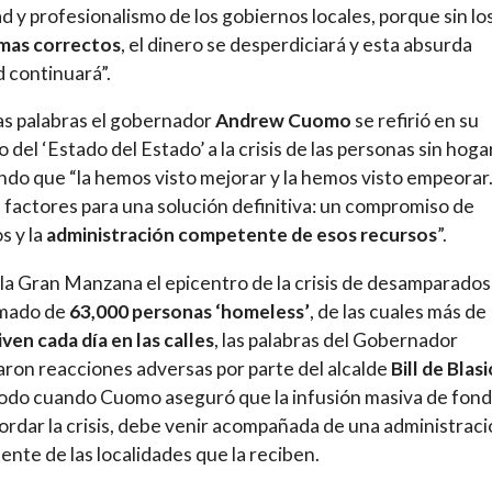
ad y profesionalismo de los gobiernos locales, porque sin lo
mas correctos
, el dinero se desperdiciará y esta absurda
d continuará”.
s palabras el gobernador
Andrew Cuomo
se refirió en su
 del ‘Estado del Estado’ a la crisis de las personas sin hogar
endo que “la hemos visto mejorar y la hemos visto empeorar.
 factores para una solución definitiva: un compromiso de
s y la
administración competente de esos recursos
”.
r la Gran Manzana el epicentro de la crisis de desamparados
imado de
63,000 personas ‘homeless’
, de las cuales más de
iven cada día en las calles
, las palabras del Gobernador
ron reacciones adversas por parte del alcalde
Bill de Blasi
odo cuando Cuomo aseguró que la infusión masiva de fon
ordar la crisis, debe venir acompañada de una administrac
nte de las localidades que la reciben.