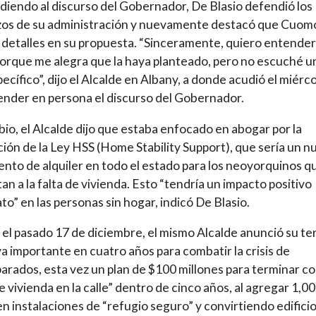
iendo al discurso del Gobernador, De Blasio defendió los
zos de su administración y nuevamente destacó que Cuom
 detalles en su propuesta. “Sinceramente, quiero entender
porque me alegra que la haya planteado, pero no escuché u
pecífico”, dijo el Alcalde en Albany, a donde acudió el miérc
ender en persona el discurso del Gobernador.
io, el Alcalde dijo que estaba enfocado en abogar por la
ión de la Ley HSS (Home Stability Support), que sería un n
nto de alquiler en todo el estado para los neoyorquinos q
an a la falta de vivienda. Esto “tendría un impacto positivo
to” en las personas sin hogar, indicó De Blasio.
el pasado 17 de diciembre, el mismo Alcalde anunció su te
iva importante en cuatro años para combatir la crisis de
rados, esta vez un plan de $100 millones para terminar co
de vivienda en la calle” dentro de cinco años, al agregar 1,0
n instalaciones de “refugio seguro” y convirtiendo edifici