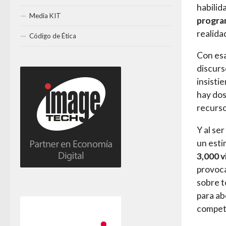
habilid
Media KIT
progra
realida
Código de Ética
Con esa
discurso
insisti
hay dos
recurso
Y al se
un est
3,000 v
provoca
sobre t
para ab
compete