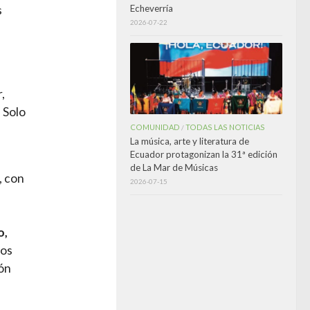
Echeverría
s
2026-07-22
,
 Solo
COMUNIDAD
TODAS LAS NOTICIAS
/
La música, arte y literatura de
Ecuador protagonizan la 31ª edición
de La Mar de Músicas
, con
2026-07-15
o,
dos
ión