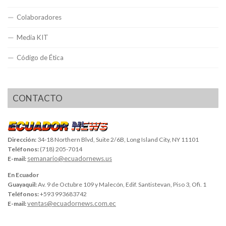
Colaboradores
Media KIT
Código de Ética
CONTACTO
Dirección:
34-18 Northern Blvd, Suite 2/6B, Long Island City, NY 11101
Teléfonos:
(718) 205-7014
semanario@ecuadornews.us
E-mail:
En Ecuador
Guayaquil:
Av. 9 de Octubre 109 y Malecón, Edif. Santistevan, Piso 3, Ofi. 1
Teléfonos:
+593 993683742
ventas@ecuadornews.com.ec
E-mail: