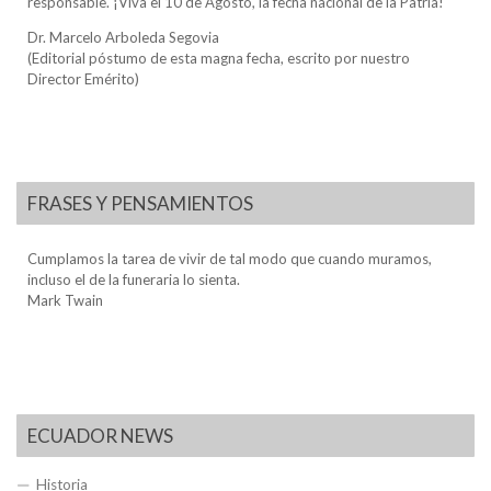
responsable. ¡Viva el 10 de Agosto, la fecha nacional de la Patria!
Dr. Marcelo Arboleda Segovia
(Editorial póstumo de esta magna fecha, escrito por nuestro
Director Emérito)
FRASES Y PENSAMIENTOS
Cumplamos la tarea de vivir de tal modo que cuando muramos,
incluso el de la funeraria lo sienta.
Mark Twain
ECUADOR NEWS
Historia