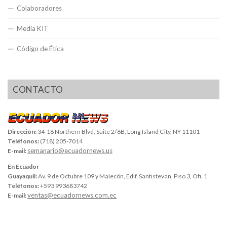
Colaboradores
Media KIT
Código de Ética
CONTACTO
Dirección:
34-18 Northern Blvd, Suite 2/6B, Long Island City, NY 11101
Teléfonos:
(718) 205-7014
semanario@ecuadornews.us
E-mail:
En Ecuador
Guayaquil:
Av. 9 de Octubre 109 y Malecón, Edif. Santistevan, Piso 3, Ofi. 1
Teléfonos:
+593 993683742
ventas@ecuadornews.com.ec
E-mail: