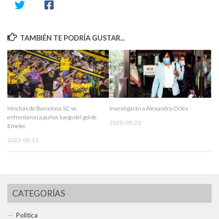
TAMBIÉN TE PODRÍA GUSTAR...
Hinchas de Barcelona SC se
Investigarán a Alexandra Ocles
enfrentaron a puños luego del gol de
2020-05-20
Emelec
2022-05-12
CATEGORÍAS
Política