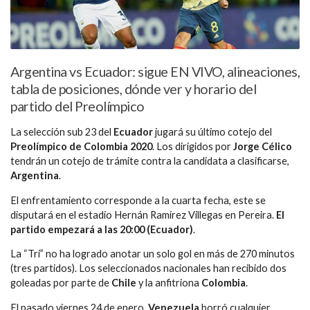
Argentina vs Ecuador: sigue EN VIVO, alineaciones,
tabla de posiciones, dónde ver y horario del
partido del Preolímpico
La selección sub 23 del
Ecuador
jugará su último cotejo del
Preolímpico de Colombia 2020
. Los dirigidos por
Jorge Célico
tendrán un cotejo de trámite contra la candidata a clasificarse,
Argentina
.
El enfrentamiento corresponde a la cuarta fecha, este se
disputará en el estadio Hernán Ramírez Villegas en Pereira.
El
partido empezará a las 20:00 (Ecuador)
.
La “Tri” no ha logrado anotar un solo gol en más de 270 minutos
(tres partidos). Los seleccionados nacionales han recibido dos
goleadas por parte de
Chile
y la anfitriona
Colombia
.
El pasado viernes 24 de enero,
Venezuela
borró cualquier