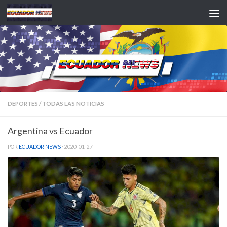
Saltar al contenido
DEPORTES
/
TODAS LAS NOTICIAS
Argentina vs Ecuador
POR
ECUADOR NEWS
·
2020-01-27