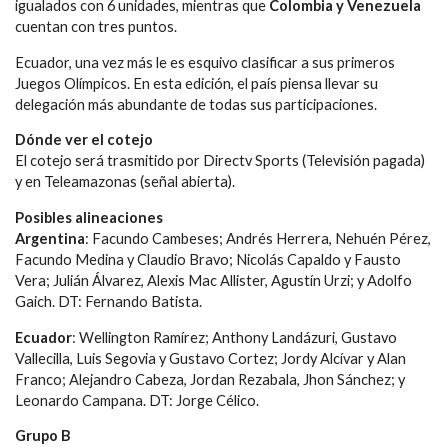
igualados con 6 unidades, mientras que
Colombia y Venezuela
cuentan con tres puntos.
Ecuador, una vez más le es esquivo clasificar a sus primeros
Juegos Olímpicos. En esta edición, el país piensa llevar su
delegación más abundante de todas sus participaciones.
Dónde ver el cotejo
El cotejo será trasmitido por Directv Sports (Televisión pagada)
y en Teleamazonas (señal abierta).
Posibles alineaciones
Argentina
: Facundo Cambeses; Andrés Herrera, Nehuén Pérez,
Facundo Medina y Claudio Bravo; Nicolás Capaldo y Fausto
Vera; Julián Álvarez, Alexis Mac Allister, Agustín Urzi; y Adolfo
Gaich. DT: Fernando Batista.
Ecuador
: Wellington Ramírez; Anthony Landázuri, Gustavo
Vallecilla, Luis Segovia y Gustavo Cortez; Jordy Alcívar y Alan
Franco; Alejandro Cabeza, Jordan Rezabala, Jhon Sánchez; y
Leonardo Campana. DT: Jorge Célico.
Grupo B