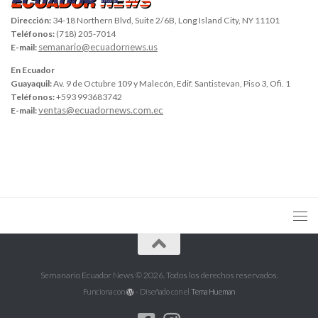
Dirección:
34-18 Northern Blvd, Suite 2/6B, Long Island City, NY 11101
Teléfonos:
(718) 205-7014
semanario@ecuadornews.us
E-mail:
En Ecuador
Guayaquil:
Av. 9 de Octubre 109 y Malecón, Edif. Santistevan, Piso 3, Ofi. 1
Teléfonos:
+593 993683742
ventas@ecuadornews.com.ec
E-mail:
Semanario Ecuador News © 2026. Todos los derechos reservados.
Funciona con
- Diseñado con el
Tema Hueman