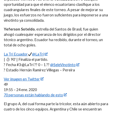
oportunidad para que el elenco ecuatoriano clasifique a los
cuadrangulares finales de este torneo. A pesar de mejorar su
juego, los esfuerzos no fueron suficientes para imponerse a una
vinotinto ya consolidada.
Yeferson Soteldo
, estrella del Santos de Brasil, fue quien
ahogó cualesquier esperanza de los dirigidos por el director
técnico argentino. Ecuador ha recibido, durante el torneo, un
total de ocho goles.
La Tri Ecuador
@LaTri
|
90′ | Finaliza el partido.
?️ Fecha #3:@LaTri ?? 0 – 1 ??
@SeleVinotinto
? Estadio Hernán Ramírez Villegas – Pereira
Ver imagen en Twitter
49
19:55 – 24 ene. 2020
70 personas están hablando de esto
El grupo A, del cual forma parte la tricolor, esta aún abierto para
cuatro de los cinco equipos. Argentina y Chile se encuentran