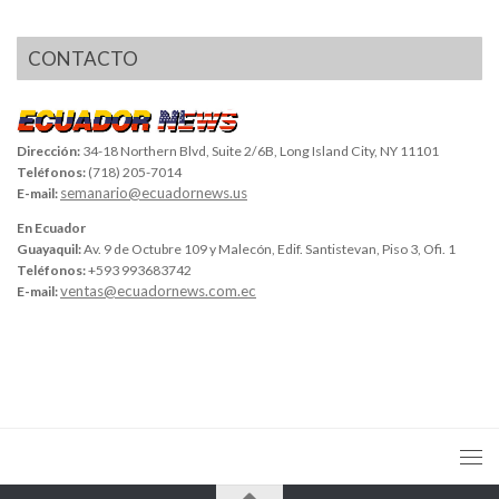
CONTACTO
Dirección:
34-18 Northern Blvd, Suite 2/6B, Long Island City, NY 11101
Teléfonos:
(718) 205-7014
semanario@ecuadornews.us
E-mail:
En Ecuador
Guayaquil:
Av. 9 de Octubre 109 y Malecón, Edif. Santistevan, Piso 3, Ofi. 1
Teléfonos:
+593 993683742
ventas@ecuadornews.com.ec
E-mail: