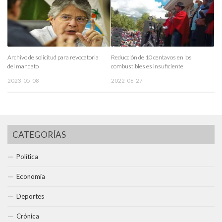
Archivo de solicitud para revocatoria
Reducción de 10 centavos en los
del mandato
combustibles es insuficiente
2023-05-08
2022-06-27
CATEGORÍAS
Política
Economía
Deportes
Crónica