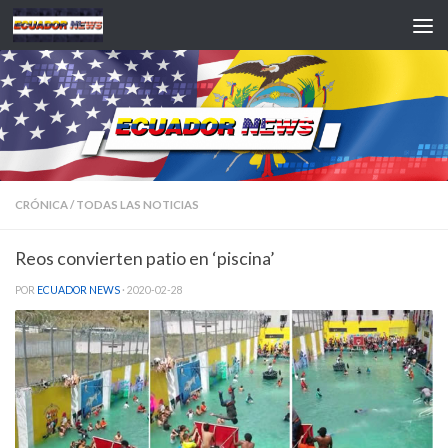
Saltar al contenido
CRÓNICA
/
TODAS LAS NOTICIAS
Reos convierten patio en ‘piscina’
POR
ECUADOR NEWS
·
2020-02-28