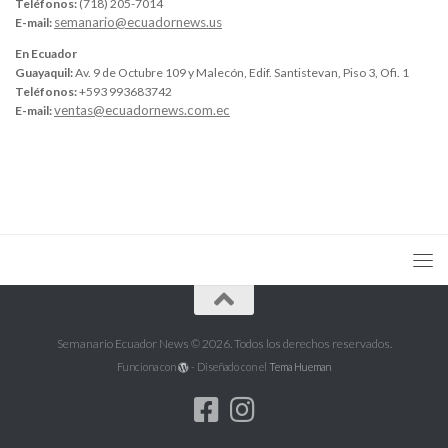
Teléfonos:
(718) 205-7014
semanario@ecuadornews.us
E-mail:
En Ecuador
Guayaquil:
Av. 9 de Octubre 109 y Malecón, Edif. Santistevan, Piso 3, Ofi. 1
Teléfonos:
+593 993683742
ventas@ecuadornews.com.ec
E-mail:
Semanario Ecuador News © 2026. Todos los derechos reservados.
Funciona con
- Diseñado con el
Tema Hueman