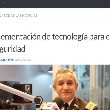
WS
A
/
TODAS LAS NOTICIAS
ementación de tecnología para c
eguridad
DOR NEWS
·
2020-03-10