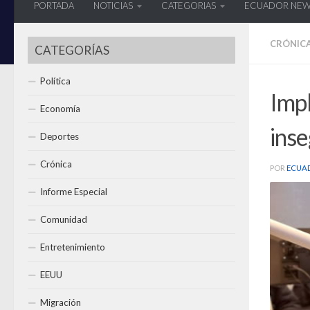
PORTADA
NOTICIAS
CATEGORIAS
ECUADOR NE
CRÓNIC
CATEGORÍAS
Política
Impl
Economía
ins
Deportes
Crónica
POR
ECUA
Informe Especial
Comunidad
Entretenimiento
EEUU
Migración