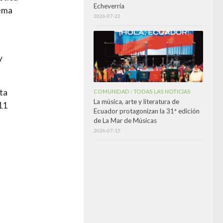
Echeverría
lema
2026-07-22
y
ta
COMUNIDAD
TODAS LAS NOTICIAS
/
La música, arte y literatura de
11
Ecuador protagonizan la 31ª edición
de La Mar de Músicas
2026-07-15