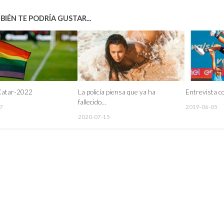
IÉN TE PODRÍA GUSTAR...
Catar-2022
La policía piensa que ya ha
Entrevista c
fallecido…
7
2019-06-05
2020-07-15