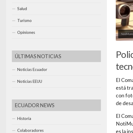
Salud
Turismo
Opiniones
NotiMund
Poli
ÚLTIMAS NOTICIAS
tecn
Noticias Ecuador
El Coma
Noticias EEUU
está tr
con fot
de desa
ECUADOR NEWS
El Coma
Historia
NotiMun
Colaboradores
es la i