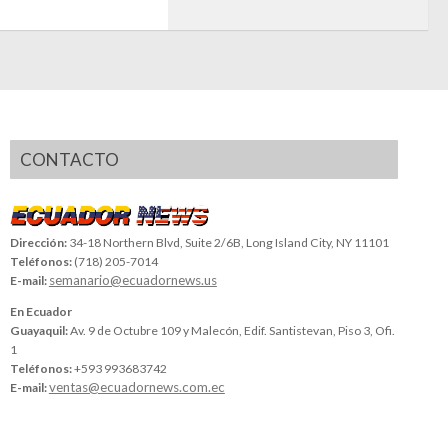
CONTACTO
Dirección:
34-18 Northern Blvd, Suite 2/6B, Long Island City, NY 11101
Teléfonos:
(718) 205-7014
semanario@ecuadornews.us
E-mail:
En Ecuador
Guayaquil:
Av. 9 de Octubre 109 y Malecón, Edif. Santistevan, Piso 3, Ofi.
1
Teléfonos:
+593 993683742
ventas@ecuadornews.com.ec
E-mail: