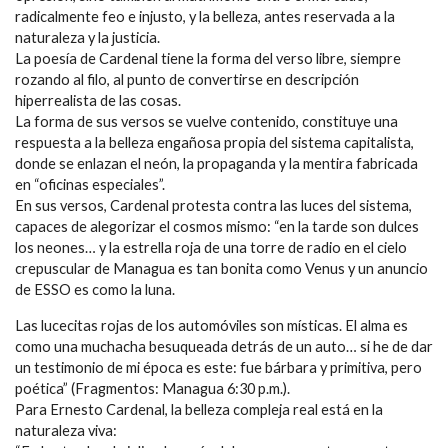
radicalmente feo e injusto, y la belleza, antes reservada a la
naturaleza y la justicia.
La poesía de Cardenal tiene la forma del verso libre, siempre
rozando al filo, al punto de convertirse en descripción
hiperrealista de las cosas.
La forma de sus versos se vuelve contenido, constituye una
respuesta a la belleza engañosa propia del sistema capitalista,
donde se enlazan el neón, la propaganda y la mentira fabricada
en “oficinas especiales”.
En sus versos, Cardenal protesta contra las luces del sistema,
capaces de alegorizar el cosmos mismo: “en la tarde son dulces
los neones… y la estrella roja de una torre de radio en el cielo
crepuscular de Managua es tan bonita como Venus y un anuncio
de ESSO es como la luna.
Las lucecitas rojas de los automóviles son místicas. El alma es
como una muchacha besuqueada detrás de un auto… si he de dar
un testimonio de mi época es este: fue bárbara y primitiva, pero
poética” (Fragmentos: Managua 6:30 p.m.).
Para Ernesto Cardenal, la belleza compleja real está en la
naturaleza viva: