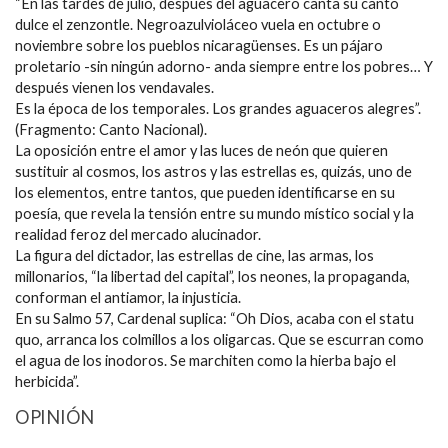
“En las tardes de julio, después del aguacero canta su canto
dulce el zenzontle. Negroazulvioláceo vuela en octubre o
noviembre sobre los pueblos nicaragüenses. Es un pájaro
proletario -sin ningún adorno- anda siempre entre los pobres… Y
después vienen los vendavales.
Es la época de los temporales. Los grandes aguaceros alegres”.
(Fragmento: Canto Nacional).
La oposición entre el amor y las luces de neón que quieren
sustituir al cosmos, los astros y las estrellas es, quizás, uno de
los elementos, entre tantos, que pueden identificarse en su
poesía, que revela la tensión entre su mundo místico social y la
realidad feroz del mercado alucinador.
La figura del dictador, las estrellas de cine, las armas, los
millonarios, “la libertad del capital”, los neones, la propaganda,
conforman el antiamor, la injusticia.
En su Salmo 57, Cardenal suplica: “Oh Dios, acaba con el statu
quo, arranca los colmillos a los oligarcas. Que se escurran como
el agua de los inodoros. Se marchiten como la hierba bajo el
herbicida”.
OPINIÓN