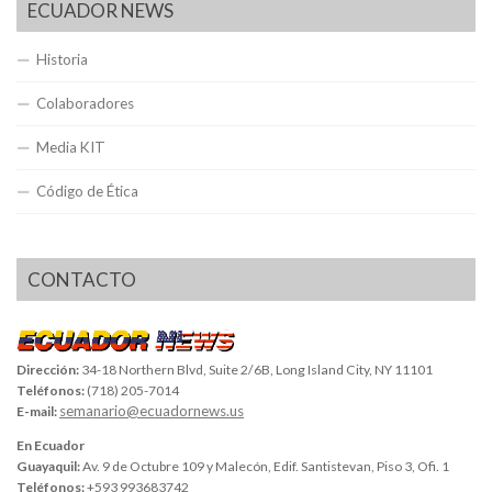
ECUADOR NEWS
Historia
Colaboradores
Media KIT
Código de Ética
CONTACTO
Dirección:
34-18 Northern Blvd, Suite 2/6B, Long Island City, NY 11101
Teléfonos:
(718) 205-7014
semanario@ecuadornews.us
E-mail:
En Ecuador
Guayaquil:
Av. 9 de Octubre 109 y Malecón, Edif. Santistevan, Piso 3, Ofi. 1
Teléfonos:
+593 993683742