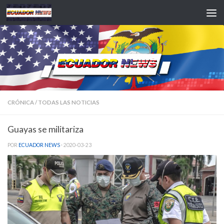
Saltar al contenido
CRÓNICA
/
TODAS LAS NOTICIAS
Guayas se militariza
POR
ECUADOR NEWS
·
2020-03-23