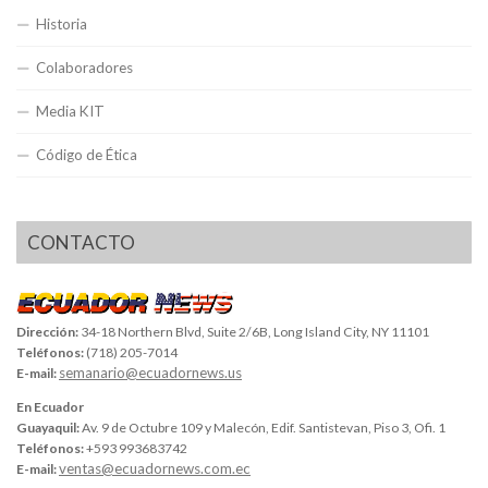
Historia
Colaboradores
Media KIT
Código de Ética
CONTACTO
Dirección:
34-18 Northern Blvd, Suite 2/6B, Long Island City, NY 11101
Teléfonos:
(718) 205-7014
semanario@ecuadornews.us
E-mail:
En Ecuador
Guayaquil:
Av. 9 de Octubre 109 y Malecón, Edif. Santistevan, Piso 3, Ofi. 1
Teléfonos:
+593 993683742
ventas@ecuadornews.com.ec
E-mail: