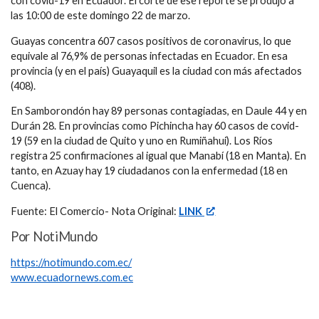
con covid-19 en Ecuador. El corte de ese reporte se produjo a
las 10:00 de este domingo 22 de marzo.
Guayas concentra 607 casos positivos de coronavirus, lo que
equivale al 76,9% de personas infectadas en Ecuador. En esa
provincia (y en el país) Guayaquil es la ciudad con más afectados
(408).
En Samborondón hay 89 personas contagiadas, en Daule 44 y en
Durán 28. En provincias como Pichincha hay 60 casos de covid-
19 (59 en la ciudad de Quito y uno en Rumiñahui). Los Ríos
registra 25 confirmaciones al igual que Manabí (18 en Manta). En
tanto, en Azuay hay 19 ciudadanos con la enfermedad (18 en
Cuenca).
Fuente: El Comercio- Nota Original:
LINK
Por NotiMundo
https://notimundo.com.ec/
www.ecuadornews.com.ec