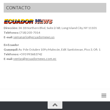
CONTACTO
Dirección:
34-18 Northern Blvd, Suite 2/6B, Long Island City, NY 11101
Teléfonos:
(718) 205-7014
semanario@ecuadornews.us
E-mail:
En Ecuador
Guayaquil:
Av. 9 de Octubre 109 y Malecón, Edif. Santistevan, Piso 3, Ofi. 1
Teléfonos:
+593 993683742
ventas@ecuadornews.com.ec
E-mail: