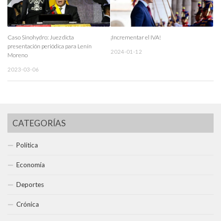
Caso Sinohydro: Juez dicta
¡Incrementar el IVA!
presentación periódica para Lenín
2024-01-12
Moreno
2023-03-06
CATEGORÍAS
Política
Economía
Deportes
Crónica