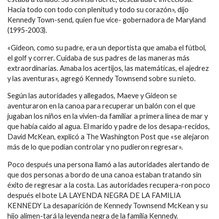
Hacía todo con todo con plenitud y todo su corazón», dijo
Kennedy Town-send, quien fue vice- gobernadora de Maryland
(1995-2003).
«Gideon, como su padre, era un deportista que amaba el fútbol,
el golf y correr. Cuidaba de sus padres de las maneras más
extraordinarias. Amaba los acertijos, las matemáticas, el ajedrez
y las aventuras», agregó Kennedy Townsend sobre su nieto.
Según las autoridades y allegados, Maeve y Gideon se
aventuraron en la canoa para recuperar un balón con el que
jugaban los niños en la vivien-da familiar a primera línea de mar y
que había caído al agua. El marido y padre de los desapa-recidos,
David McKean, explicó a The Washington Post que «se alejaron
más de lo que podían controlar y no pudieron regresar».
Poco después una persona llamó a las autoridades alertando de
que dos personas a bordo de una canoa estaban tratando sin
éxito de regresar a la costa. Las autoridades recupera-ron poco
después el bote LA LAYENDA NEGRA DE LA FAMILIA
KENNEDY La desaparición de Kennedy Townsend McKean y su
hijo alimen-tará la leyenda negra de la familia Kennedy.