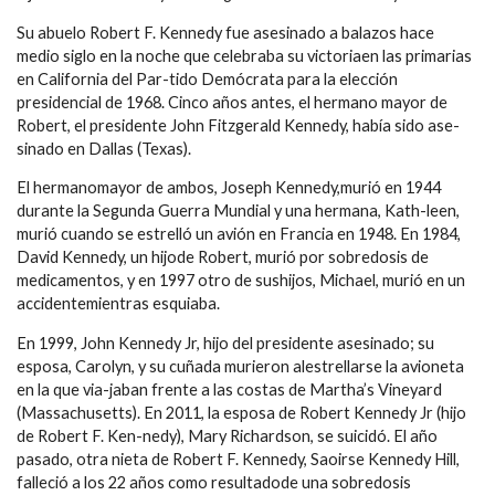
Su abuelo Robert F. Kennedy fue asesinado a balazos hace
medio siglo en la noche que celebraba su victoriaen las primarias
en California del Par-tido Demócrata para la elección
presidencial de 1968. Cinco años antes, el hermano mayor de
Robert, el presidente John Fitzgerald Kennedy, había sido ase-
sinado en Dallas (Texas).
El hermanomayor de ambos, Joseph Kennedy,murió en 1944
durante la Segunda Guerra Mundial y una hermana, Kath-leen,
murió cuando se estrelló un avión en Francia en 1948. En 1984,
David Kennedy, un hijode Robert, murió por sobredosis de
medicamentos, y en 1997 otro de sushijos, Michael, murió en un
accidentemientras esquiaba.
En 1999, John Kennedy Jr, hijo del presidente asesinado; su
esposa, Carolyn, y su cuñada murieron alestrellarse la avioneta
en la que via-jaban frente a las costas de Martha’s Vineyard
(Massachusetts). En 2011, la esposa de Robert Kennedy Jr (hijo
de Robert F. Ken-nedy), Mary Richardson, se suicidó. El año
pasado, otra nieta de Robert F. Kennedy, Saoirse Kennedy Hill,
falleció a los 22 años como resultadode una sobredosis