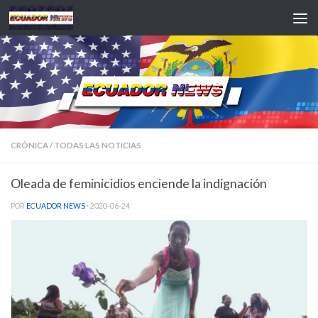
Saltar al contenido
CRÓNICA
/
TODAS LAS NOTICIAS
Oleada de feminicidios enciende la indignación
POR
ECUADOR NEWS
·
2020-06-24