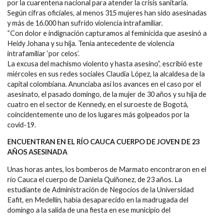
por la cuarentena nacional para atender la crisis sanitaria.
Según cifras oficiales, al menos 315 mujeres han sido asesinadas
y más de 16.000 han sufrido violencia intrafamiliar.
“Con dolor e indignación capturamos al feminicida que asesinó a
Heidy Johana y su hija. Tenía antecedente de violencia
intrafamiliar ‘por celos’.
La excusa del machismo violento y hasta asesino”, escribió este
miércoles en sus redes sociales Claudia López, la alcaldesa de la
capital colombiana. Anunciaba así los avances en el caso por el
asesinato, el pasado domingo, de la mujer de 30 años y su hija de
cuatro en el sector de Kennedy, en el suroeste de Bogotá,
coincidentemente uno de los lugares más golpeados por la
covid-19.
ENCUENTRAN EN EL RÍO CAUCA CUERPO DE JOVEN DE 23
AÑOS ASESINADA
Unas horas antes, los bomberos de Marmato encontraron en el
río Cauca el cuerpo de Daniela Quiñonez, de 23 años. La
estudiante de Administración de Negocios de la Universidad
Eafit, en Medellín, había desaparecido en la madrugada del
domingo a la salida de una fiesta en ese municipio del