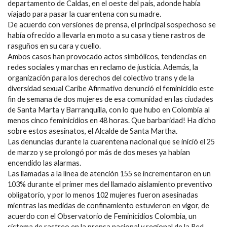
departamento de Caldas, en el oeste del país, adonde había
viajado para pasar la cuarentena con su madre.
De acuerdo con versiones de prensa, el principal sospechoso se
había ofrecido a llevarla en moto a su casa y tiene rastros de
rasguños en su cara y cuello.
Ambos casos han provocado actos simbólicos, tendencias en
redes sociales y marchas en reclamo de justicia. Además, la
organización para los derechos del colectivo trans y de la
diversidad sexual Caribe Afirmativo denunció el feminicidio este
fin de semana de dos mujeres de esa comunidad en las ciudades
de Santa Marta y Barranquilla, con lo que hubo en Colombia al
menos cinco feminicidios en 48 horas. Que barbaridad! Ha dicho
sobre estos asesinatos, el Alcalde de Santa Martha.
Las denuncias durante la cuarentena nacional que se inició el 25
de marzo y se prolongó por más de dos meses ya habían
encendido las alarmas.
Las llamadas a la línea de atención 155 se incrementaron en un
103% durante el primer mes del llamado aislamiento preventivo
obligatorio, y por lo menos 102 mujeres fueron asesinadas
mientras las medidas de confinamiento estuvieron en vigor, de
acuerdo con el Observatorio de Feminicidios Colombia, un
sistema de rastreo en la prensa nacional y regional de la Red