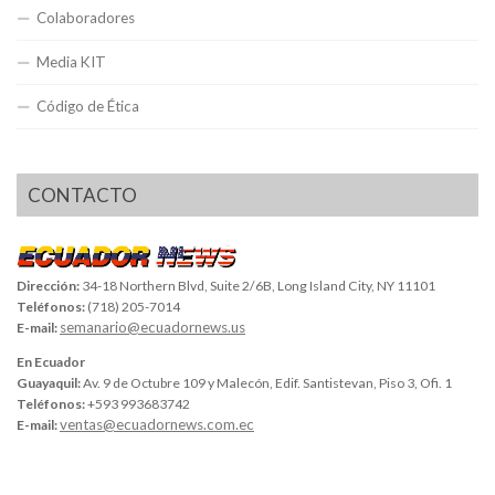
Colaboradores
Media KIT
Código de Ética
CONTACTO
Dirección:
34-18 Northern Blvd, Suite 2/6B, Long Island City, NY 11101
Teléfonos:
(718) 205-7014
semanario@ecuadornews.us
E-mail:
En Ecuador
Guayaquil:
Av. 9 de Octubre 109 y Malecón, Edif. Santistevan, Piso 3, Ofi. 1
Teléfonos:
+593 993683742
ventas@ecuadornews.com.ec
E-mail: