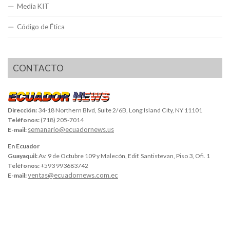
Media KIT
Código de Ética
CONTACTO
Dirección:
34-18 Northern Blvd, Suite 2/6B, Long Island City, NY 11101
Teléfonos:
(718) 205-7014
semanario@ecuadornews.us
E-mail:
En Ecuador
Guayaquil:
Av. 9 de Octubre 109 y Malecón, Edif. Santistevan, Piso 3, Ofi. 1
Teléfonos:
+593 993683742
ventas@ecuadornews.com.ec
E-mail: