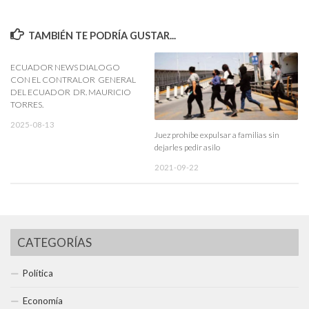
TAMBIÉN TE PODRÍA GUSTAR...
ECUADOR NEWS DIALOGO
CON EL CONTRALOR GENERAL
DEL ECUADOR DR. MAURICIO
TORRES.
2025-08-13
Juez prohíbe expulsar a familias sin
dejarles pedir asilo
2021-09-22
CATEGORÍAS
Política
Economía