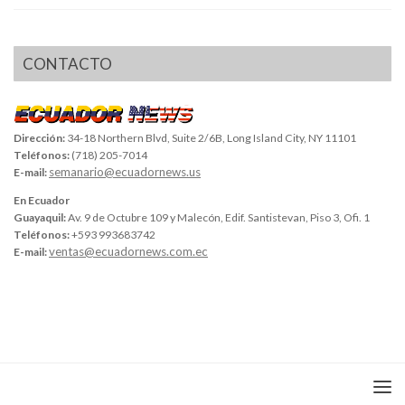
CONTACTO
Dirección:
34-18 Northern Blvd, Suite 2/6B, Long Island City, NY 11101
Teléfonos:
(718) 205-7014
semanario@ecuadornews.us
E-mail:
En Ecuador
Guayaquil:
Av. 9 de Octubre 109 y Malecón, Edif. Santistevan, Piso 3, Ofi. 1
Teléfonos:
+593 993683742
ventas@ecuadornews.com.ec
E-mail: