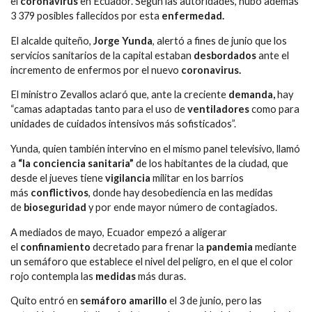
el
coronavirus
en Ecuador. Según las autoridades, hubo además
3 379 posibles fallecidos por esta
enfermedad.
El alcalde quiteño,
Jorge Yunda
, alertó a fines de junio que los
servicios sanitarios de la capital estaban
desbordados
ante el
incremento de enfermos por el nuevo
coronavirus.
El ministro Zevallos aclaró que, ante la creciente
demanda,
hay
“camas adaptadas tanto para el uso de
ventiladores
como para
unidades de cuidados intensivos más sofisticados”.
Yunda, quien también intervino en el mismo panel televisivo, llamó
a
“la conciencia sanitaria”
de los habitantes de la ciudad, que
desde el jueves tiene
vigilancia
militar en los barrios
más
conflictivos
, donde hay desobediencia en las medidas
de
bioseguridad
y por ende mayor número de contagiados.
A mediados de mayo, Ecuador empezó a aligerar
el
confinamiento
decretado para frenar la
pandemia
mediante
un semáforo que establece el nivel del peligro, en el que el color
rojo contempla las
medidas
más duras.
Quito entró en
semáforo amarillo
el 3 de junio, pero las