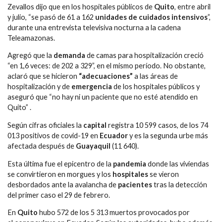
Zevallos dijo que en los hospitales públicos de
Quito
, entre abril
y julio, “se pasó de 61 a 162
unidades de cuidados intensivos
”,
durante una entrevista televisiva nocturna a la cadena
Teleamazonas.
Agregó que la
demanda
de camas para hospitalización creció
“en 1,6 veces: de 202 a 329”, en el mismo período. No obstante,
aclaró que se hicieron
“adecuaciones”
a las áreas de
hospitalización y de
emergencia
de los hospitales públicos y
aseguró que “no hay ni un paciente que no esté atendido en
Quito” .
Según cifras oficiales la
capital
registra 10 599 casos, de los 74
013 positivos de covid-19 en
Ecuador
y es la segunda urbe más
afectada después de
Guayaquil
(11 640).
Esta última fue el epicentro de la
pandemia
donde las viviendas
se convirtieron en morgues y los
hospitales
se vieron
desbordados ante la avalancha de
pacientes
tras la detección
del primer caso el 29 de febrero.
En
Quito
hubo 572 de los 5 313 muertos provocados por