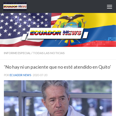
Saltar al contenido
INFORME ESPECIAL
/
TODAS LAS NOTICIAS
‘No hay ni un paciente que no esté atendido en Quito’
POR
ECUADOR NEWS
·
2020-07-20