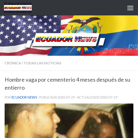
Saltar al contenido
CRÓNICA
/
TODAS LAS NOTICIAS
Hombre vaga por cementerio 4 meses después de su
entierro
POR
ECUADOR NEWS
· PUBLICADA
2020-07-29
· ACTUALIZADO
2020-07-29