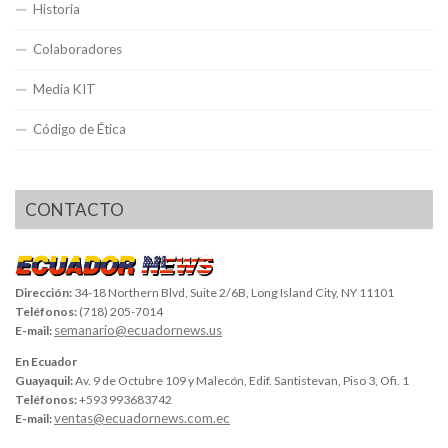
Historia
Colaboradores
Media KIT
Código de Ética
CONTACTO
Dirección:
34-18 Northern Blvd, Suite 2/6B, Long Island City, NY 11101
Teléfonos:
(718) 205-7014
semanario@ecuadornews.us
E-mail:
En Ecuador
Guayaquil:
Av. 9 de Octubre 109 y Malecón, Edif. Santistevan, Piso 3, Ofi. 1
Teléfonos:
+593 993683742
ventas@ecuadornews.com.ec
E-mail: