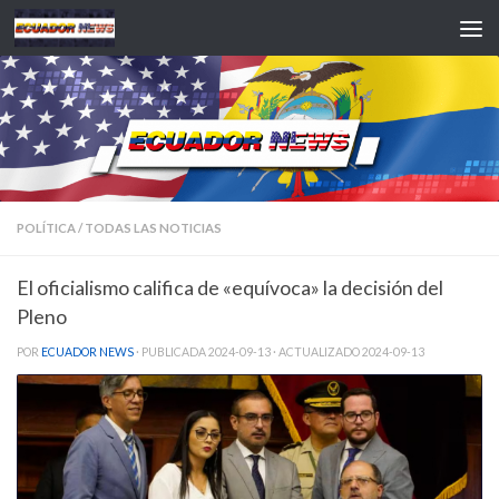
Saltar al contenido
POLÍTICA
/
TODAS LAS NOTICIAS
El oficialismo califica de «equívoca» la decisión del
Pleno
POR
ECUADOR NEWS
· PUBLICADA
2024-09-13
· ACTUALIZADO
2024-09-13