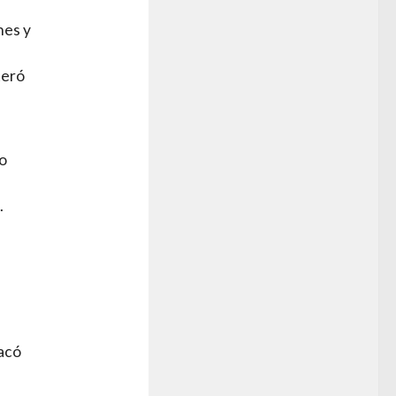
nes y
teró
jo
.
tacó