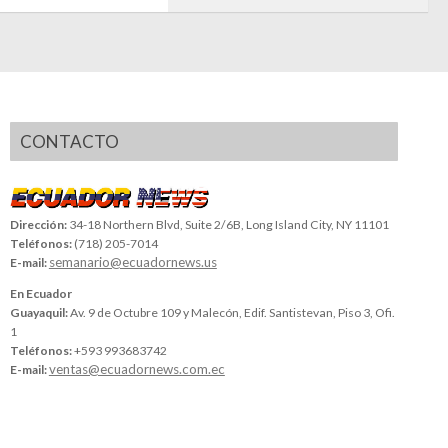
CONTACTO
Dirección:
34-18 Northern Blvd, Suite 2/6B, Long Island City, NY 11101
Teléfonos:
(718) 205-7014
semanario@ecuadornews.us
E-mail:
En Ecuador
Guayaquil:
Av. 9 de Octubre 109 y Malecón, Edif. Santistevan, Piso 3, Ofi.
1
Teléfonos:
+593 993683742
ventas@ecuadornews.com.ec
E-mail: