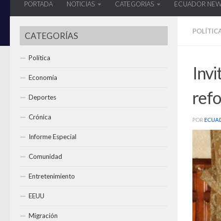
PORTADA
NOTICIAS
CATEGORIAS
ECUADOR NE
POLÍTIC
CATEGORÍAS
Política
Invi
Economía
ref
Deportes
Crónica
POR
ECUA
Informe Especial
Comunidad
Entretenimiento
EEUU
Migración