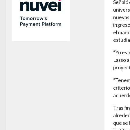
Señaló 
univers
nuevas 
ingreso
el mand
estudia
“Yo est
Lasso a
proyect
“Tenemo
criteri
acuerdo
Tras fin
alreded
que se 