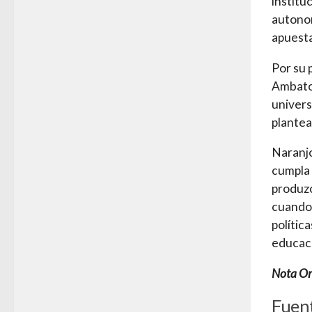
institu
autonom
apuesta
Por su 
Ambato,
univers
plantea
Naranjo
cumpla 
produzc
cuando 
polític
educaci
Nota Ori
Fuent