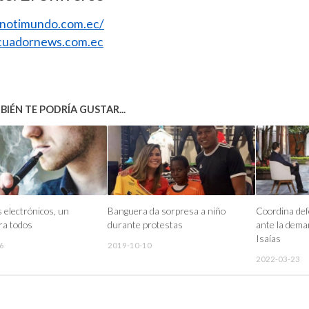
//notimundo.com.ec/
uadornews.com.ec
IÉN TE PODRÍA GUSTAR...
s electrónicos, un
Banguera da sorpresa a niño
Coordina def
ara todos
durante protestas
ante la dem
Isaías
6
2019-10-10
2022-03-23