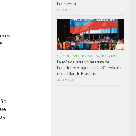
Echeverría
2026-07-22
tores
e
COMUNIDAD
TODAS LAS NOTICIAS
/
La música, arte y literatura de
Ecuador protagonizan la 31ª edición
de La Mar de Músicas
2026-07-15
año
que
Hay