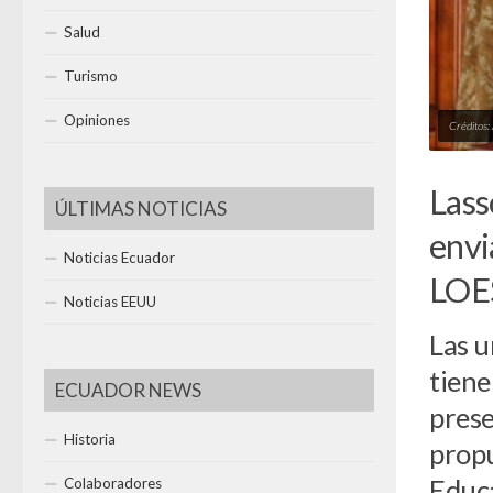
Salud
Turismo
Opiniones
Créditos:
Lass
ÚLTIMAS NOTICIAS
envi
Noticias Ecuador
LOES
Noticias EEUU
Las u
tiene
ECUADOR NEWS
prese
Historia
propu
Educa
Colaboradores