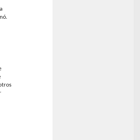
a
onó.
e
e
otros
r