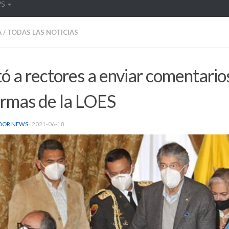
WS
A
/
TODAS LAS NOTICIAS
tó a rectores a enviar comentarios
ormas de la LOES
DOR NEWS
·
2021-06-18