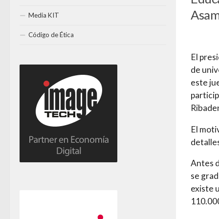
Asamb
Media KIT
Código de Ética
El pres
de univ
este ju
partici
Ribaden
El moti
detalle
Antes d
se grad
existe 
110.000