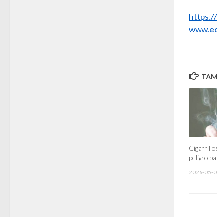
https:
www.ec
TAMB
Cigarrillo
peligro p
2026-05-0