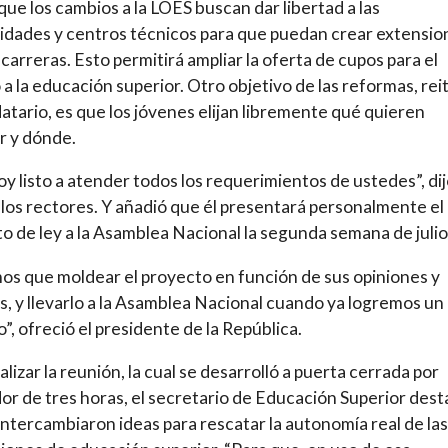
que los cambios a la LOES buscan dar libertad a las
idades y centros técnicos para que puedan crear extensio
carreras. Esto permitirá ampliar la oferta de cupos para el
 a la educación superior. Otro objetivo de las reformas, rei
atario, es que los jóvenes elijan libremente qué quieren
r y dónde.
oy listo a atender todos los requerimientos de ustedes”, di
 los rectores. Y añadió que él presentará personalmente el
o de ley a la Asamblea Nacional la segunda semana de julio
s que moldear el proyecto en función de sus opiniones y
os, y llevarlo a la Asamblea Nacional cuando ya logremos un
”, ofreció el presidente de la República.
alizar la reunión, la cual se desarrolló a puerta cerrada por
or de tres horas, el secretario de Educación Superior des
intercambiaron ideas para rescatar la autonomía real de las