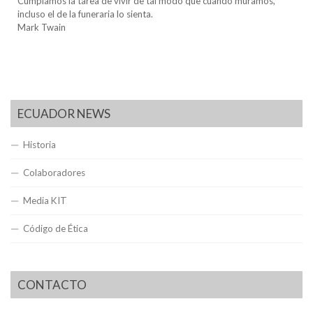
Cumplamos la tarea de vivir de tal modo que cuando muramos,
incluso el de la funeraria lo sienta.
Mark Twain
ECUADOR NEWS
Historia
Colaboradores
Media KIT
Código de Ética
CONTACTO