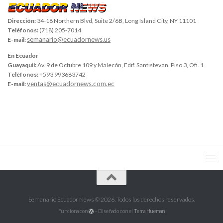
Dirección:
34-18 Northern Blvd, Suite 2/6B, Long Island City, NY 11101
Teléfonos:
(718) 205-7014
semanario@ecuadornews.us
E-mail:
En Ecuador
Guayaquil:
Av. 9 de Octubre 109 y Malecón, Edif. Santistevan, Piso 3, Ofi. 1
Teléfonos:
+593 993683742
ventas@ecuadornews.com.ec
E-mail:
Semanario Ecuador News © 2026. Todos los derechos reservados.
Funciona con
- Diseñado con el
Tema Hueman