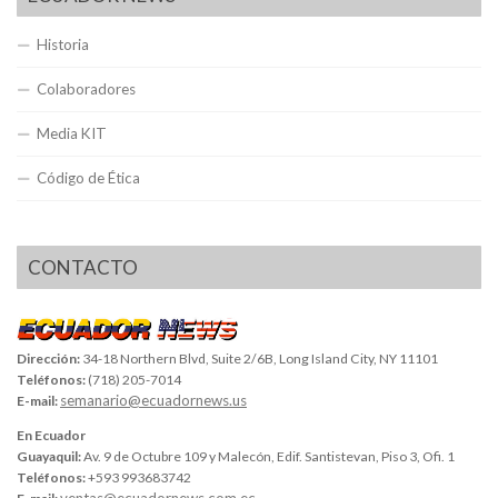
Historia
Colaboradores
Media KIT
Código de Ética
CONTACTO
Dirección:
34-18 Northern Blvd, Suite 2/6B, Long Island City, NY 11101
Teléfonos:
(718) 205-7014
semanario@ecuadornews.us
E-mail:
En Ecuador
Guayaquil:
Av. 9 de Octubre 109 y Malecón, Edif. Santistevan, Piso 3, Ofi. 1
Teléfonos:
+593 993683742