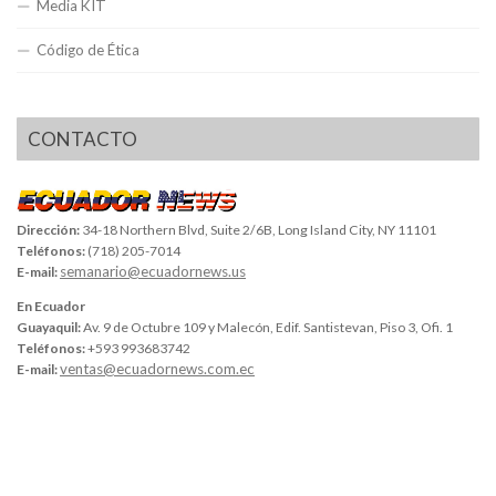
Media KIT
Código de Ética
CONTACTO
Dirección:
34-18 Northern Blvd, Suite 2/6B, Long Island City, NY 11101
Teléfonos:
(718) 205-7014
semanario@ecuadornews.us
E-mail:
En Ecuador
Guayaquil:
Av. 9 de Octubre 109 y Malecón, Edif. Santistevan, Piso 3, Ofi. 1
Teléfonos:
+593 993683742
ventas@ecuadornews.com.ec
E-mail: