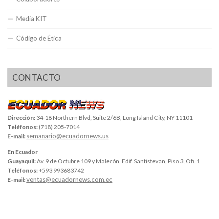
Media KIT
Código de Ética
CONTACTO
Dirección:
34-18 Northern Blvd, Suite 2/6B, Long Island City, NY 11101
Teléfonos:
(718) 205-7014
semanario@ecuadornews.us
E-mail:
En Ecuador
Guayaquil:
Av. 9 de Octubre 109 y Malecón, Edif. Santistevan, Piso 3, Ofi. 1
Teléfonos:
+593 993683742
ventas@ecuadornews.com.ec
E-mail: