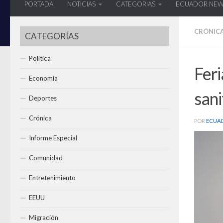
PORTADA
NOTICIAS
CATEGORIAS
ECUADOR NE
CRÓNIC
CATEGORÍAS
Política
Fer
Economía
sani
Deportes
Crónica
POR
ECUA
Informe Especial
Comunidad
Entretenimiento
EEUU
Migración