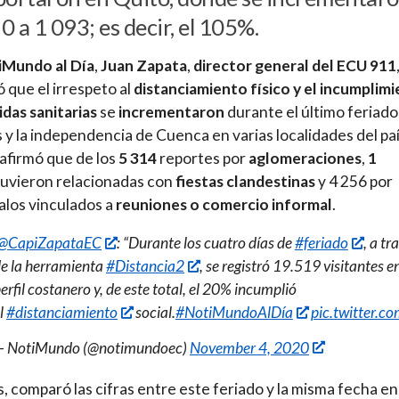
0 a 1 093; es decir, el 105%.
iMundo al Día
,
Juan Zapata
,
director general del ECU 911
 que el irrespeto al
distanciamiento físico y el incumplim
das sanitarias
se
incrementaron
durante el último feriado
 y la independencia de Cuenca en varias localidades del paí
afirmó que de los
5 314
reportes por
aglomeraciones
,
1
uvieron relacionadas con
fiestas
clandestinas
y 4 256 por
los vinculados a
reuniones o comercio informal
.
@CapiZapataEC
: “Durante los cuatro días de
#feriado
, a tr
e la herramienta
#Distancia2
, se registró 19.519 visitantes en
erfil costanero y, de este total, el 20% incumplió
l
#distanciamiento
social.
#NotiMundoAlDía
pic.twitter.
— NotiMundo (@notimundoec)
November 4, 2020
 comparó las cifras entre este feriado y la misma fecha en