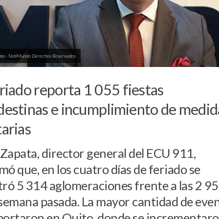
ata - NotiMundo Derechos Reservados
eriado reporta 1 055 fiestas
destinas e incumplimiento de medid
tarias
Zapata, director general del ECU 911,
mó que, en los cuatro días de feriado se
tró 5 314 aglomeraciones frente a las 2 9
 semana pasada. La mayor cantidad de eve
portaron en Quito, donde se incrementar