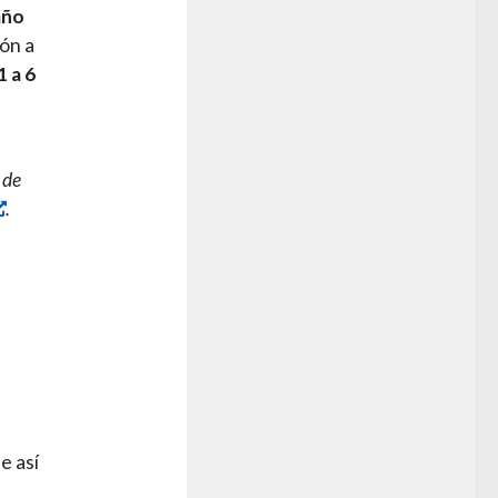
año
ón a
1 a 6
 de
.
e así