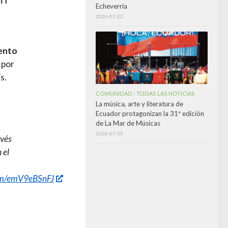
Echeverría
2026-07-22
,
iento
 por
s.
COMUNIDAD
TODAS LAS NOTICIAS
/
La música, arte y literatura de
Ecuador protagonizan la 31ª edición
de La Mar de Músicas
2026-07-15
avés
 el
com/emV9eBSnFJ