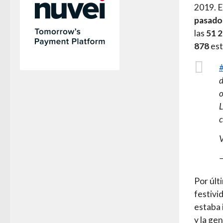
2019. E
pasado
las
51 2
878
est
d
o
c
V
Por últ
festivi
estaba
y la ge