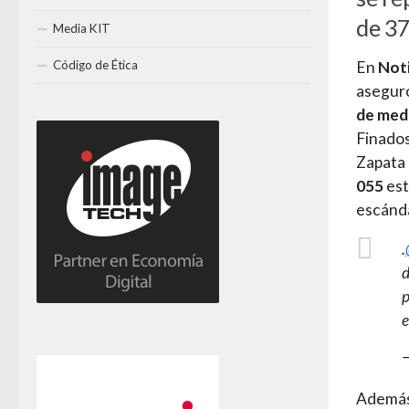
de 37
Media KIT
Código de Ética
En
Not
aseguró
de medi
Finados
Zapata 
055
est
escánda
.
d
p
e
Además,