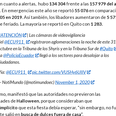
n cuanto a alertas, hubo
134 304
frente a las
157 979 del 
. En emergencias este año se reportó
55 076
en comparaci
05 en 2019
. Así también, los libadores aumentaron de
5 57
e feriado. La mayoría se reportó en Quito con
1 283.
#ATENCIÓN
| Las cámaras de videovigilancia
el
@ECU911_
registraron aglomeraciones la noche de este 31
ctubre en la Tribuna de los Shyris y en la Tribuna Sur de
#Quito
La
@PoliciaEcuador
llegó a los sectores para desalojar a los
iudadanos.
ía:
@ECU911_
pic.twitter.com/VUSHy6UIIV
— NotiMundo (@notimundoec)
November 1, 2020
imo, manifestó que las autoridades no previeron las
dades de
Halloween
, porque consideraban que
implícito
que esta fiesta debía esperar, “sin embargo, no fu
nte salió en
busca de dulces fuera de casa
“.