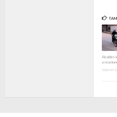
TAMB
Alcaldes i
a reunion
2020-07-2