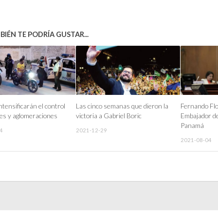
IÉN TE PODRÍA GUSTAR...
ntensificarán el control
Las cinco semanas que dieron la
Fernando Fl
es y aglomeraciones
victoria a Gabriel Boric
Embajador d
Panamá
4
2021-12-29
2021-08-04