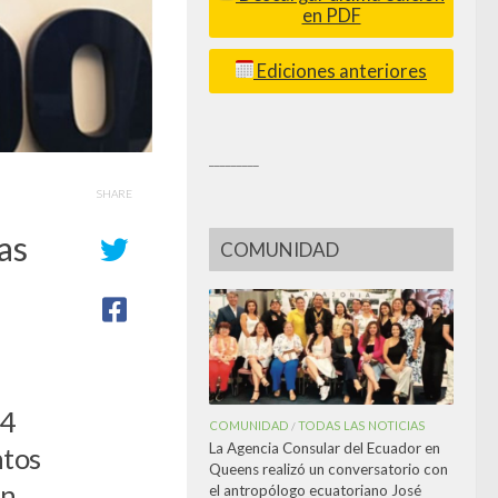
en PDF
Ediciones anteriores
_________
SHARE
as
COMUNIDAD
54
COMUNIDAD
TODAS LAS NOTICIAS
/
La Agencia Consular del Ecuador en
ntos
Queens realizó un conversatorio con
on
el antropólogo ecuatoriano José