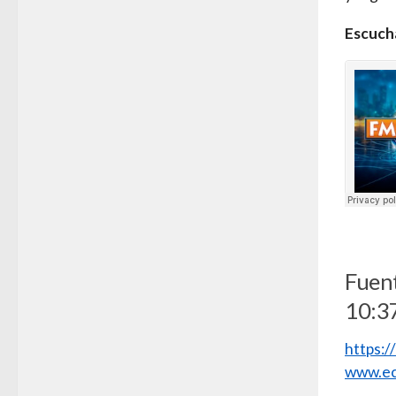
Escuch
Fuen
10:3
https:
www.ec