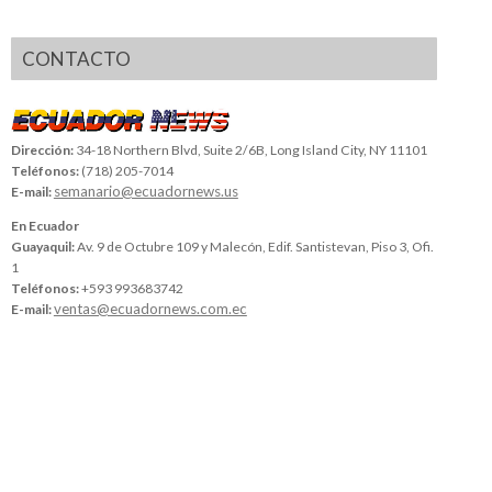
CONTACTO
Dirección:
34-18 Northern Blvd, Suite 2/6B, Long Island City, NY 11101
Teléfonos:
(718) 205-7014
semanario@ecuadornews.us
E-mail:
En Ecuador
Guayaquil:
Av. 9 de Octubre 109 y Malecón, Edif. Santistevan, Piso 3, Ofi.
1
Teléfonos:
+593 993683742
ventas@ecuadornews.com.ec
E-mail: