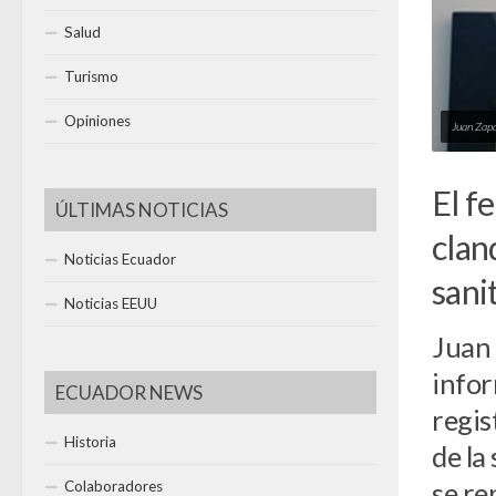
Salud
Turismo
Opiniones
Juan Zap
El f
ÚLTIMAS NOTICIAS
clan
Noticias Ecuador
sani
Noticias EEUU
Juan 
infor
ECUADOR NEWS
regis
Historia
de la
se re
Colaboradores