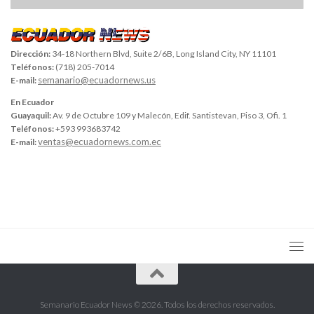
Dirección:
34-18 Northern Blvd, Suite 2/6B, Long Island City, NY 11101
Teléfonos:
(718) 205-7014
semanario@ecuadornews.us
E-mail:
En Ecuador
Guayaquil:
Av. 9 de Octubre 109 y Malecón, Edif. Santistevan, Piso 3, Ofi. 1
Teléfonos:
+593 993683742
ventas@ecuadornews.com.ec
E-mail:
Semanario Ecuador News © 2026. Todos los derechos reservados.