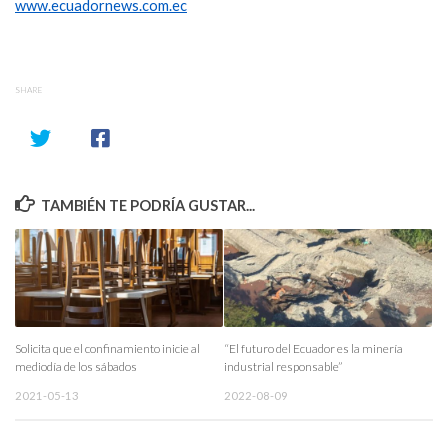
www.ecuadornews.com.ec
SHARE
TAMBIÉN TE PODRÍA GUSTAR...
Solicita que el confinamiento inicie al
“El futuro del Ecuador es la minería
mediodía de los sábados
industrial responsable”
2021-05-13
2022-08-09