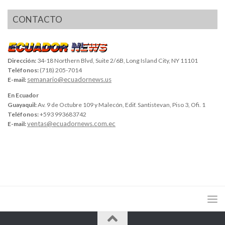
CONTACTO
Dirección:
34-18 Northern Blvd, Suite 2/6B, Long Island City, NY 11101
Teléfonos:
(718) 205-7014
semanario@ecuadornews.us
E-mail:
En Ecuador
Guayaquil:
Av. 9 de Octubre 109 y Malecón, Edif. Santistevan, Piso 3, Ofi. 1
Teléfonos:
+593 993683742
ventas@ecuadornews.com.ec
E-mail: