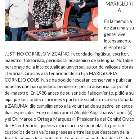
MARIGLORI
A
En la memoria
de Zaruma y su
gente, vive
intensamente
el Profesor
JUSTINO CORNEJO VIZCAÍNO, recordado lingüista, escritor,
maestro, folclorista, periodista, académico de la lengua. Notable
personaje de la intelectualidad universal, autor de valiosas obras
literarias. Gracias a la tenacidad de su hija MARIGLORIA
CORNEJO COUSIN, se ha podido rescatar, conservar y publicar
aquellas que han quedado pendiente, por la ausencia corporal
del maestro. En 1988 antes de su sentido fallecimiento, pidió a su
hija que las condecoraciones y parte de su biblioteca sea donada
a ZARUMA; dio cumplimiento a la voluntad de su padre, en estos
días especiales. Fue recibida por el Alcalde Abg. Jhansy López (d)
y el Dr. Marcelo Ortega Márquez (i) Presidente del Comité Cívico
del Bicentenario, quienes expresaron su beneplácito por ser
custodios de tan valiosas preseas entre las que destacan de la
Real Academia Española de la Lengua. Comendador de la Orden