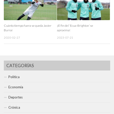
Cuánto tiempo fuera se queda Javier
¡El fin del ‘Ecua-Brighton’ se
Burrai
aproxima!
2020-02-27
2023-07-21
CATEGORÍAS
Política
Economía
Deportes
Crónica