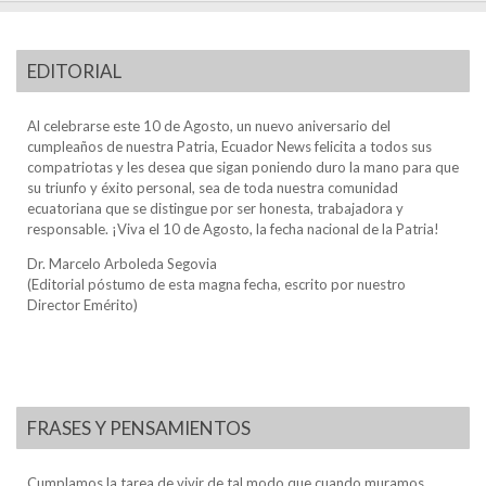
EDITORIAL
Al celebrarse este 10 de Agosto, un nuevo aniversario del
cumpleaños de nuestra Patria, Ecuador News felicita a todos sus
compatriotas y les desea que sigan poniendo duro la mano para que
su triunfo y éxito personal, sea de toda nuestra comunidad
ecuatoriana que se distingue por ser honesta, trabajadora y
responsable. ¡Viva el 10 de Agosto, la fecha nacional de la Patria!
Dr. Marcelo Arboleda Segovia
(Editorial póstumo de esta magna fecha, escrito por nuestro
Director Emérito)
FRASES Y PENSAMIENTOS
Cumplamos la tarea de vivir de tal modo que cuando muramos,