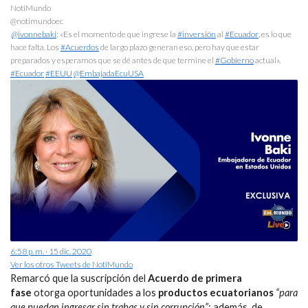
NotiMundo
@notimundoec
.
@ivonnebaki
: «Es el momento de que ingrese la
#inversión
al
#Ecuador
, es lo que
hace falta. Los
#Acuerdos
de largo plazo generan eso, pero hay que estar
preparados y esperamos que se dé antes de que termine el
#Gobierno
actual».
#Ecuador
#EEUU
@EmbajadaEcuUSA
6:58 p. m. · 15 dic. 2020
Ver los otros Tweets de NotiMundo
Remarcó que la suscripción del
Acuerdo de primera
fase
otorga oportunidades a los
productos ecuatorianos
“para
que puedan ingresar sin trabas y sin corrupción”
; además, de