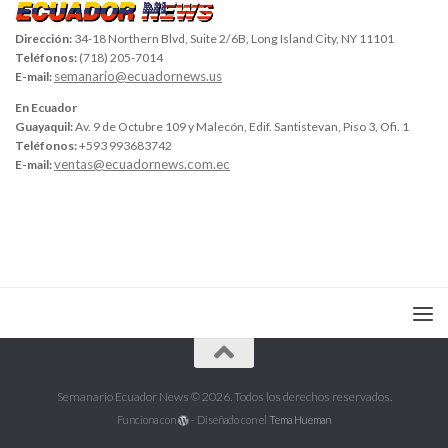
Dirección:
34-18 Northern Blvd, Suite 2/6B, Long Island City, NY 11101
Teléfonos:
(718) 205-7014
semanario@ecuadornews.us
E-mail:
En Ecuador
Guayaquil:
Av. 9 de Octubre 109 y Malecón, Edif. Santistevan, Piso 3, Ofi. 1
Teléfonos:
+593 993683742
ventas@ecuadornews.com.ec
E-mail:
Semanario Ecuador News © 2026. Todos los derechos reservados.
Funciona con
- Diseñado con el
Tema Hueman