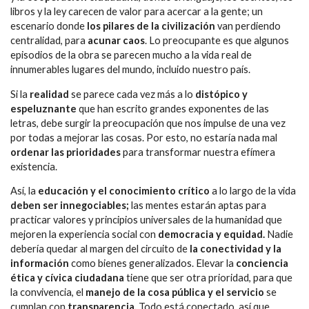
libros y la ley carecen de valor para acercar a la gente; un
escenario donde
los pilares de la civilización
van perdiendo
centralidad, para
acunar caos
. Lo preocupante es que algunos
episodios de la obra se parecen mucho a la vida real de
innumerables lugares del mundo, incluido nuestro país.
Si la
realidad
se parece cada vez más a lo
distópico y
espeluznante
que han escrito grandes exponentes de las
letras, debe surgir la preocupación que nos impulse de una vez
por todas a mejorar las cosas. Por esto, no estaría nada mal
ordenar las prioridades
para transformar nuestra efímera
existencia.
Así, la
educación y el conocimiento crítico
a lo largo de la vida
deben ser innegociables;
las mentes estarán aptas para
practicar valores y principios universales de la humanidad que
mejoren la experiencia social con
democracia y equidad.
Nadie
debería quedar al margen del circuito de
la conectividad y la
información
como bienes generalizados. Elevar la
conciencia
ética y cívica ciudadana
tiene que ser otra prioridad, para que
la convivencia, el
manejo de la cosa pública y el servicio
se
cumplan con
transparencia.
Todo está conectado, así que