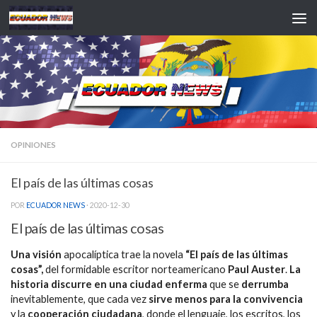
Saltar al contenido
OPINIONES
El país de las últimas cosas
POR
ECUADOR NEWS
·
2020-12-30
El país de las últimas cosas
Una visión
apocalíptica trae la novela
“El país de las últimas
cosas”,
del formidable escritor norteamericano
Paul Auster
.
La
historia discurre en una ciudad enferma
que se
derrumba
inevitablemente, que cada vez
sirve menos para la convivencia
y la
cooperación ciudadana
, donde el lenguaje, los escritos, los