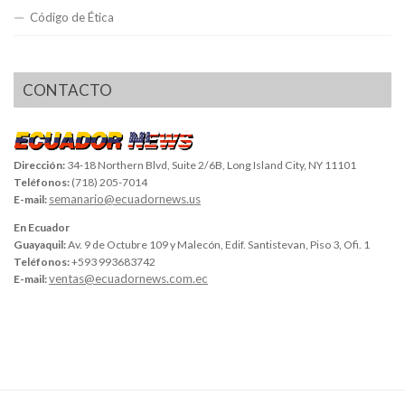
Código de Ética
CONTACTO
Dirección:
34-18 Northern Blvd, Suite 2/6B, Long Island City, NY 11101
Teléfonos:
(718) 205-7014
semanario@ecuadornews.us
E-mail:
En Ecuador
Guayaquil:
Av. 9 de Octubre 109 y Malecón, Edif. Santistevan, Piso 3, Ofi. 1
Teléfonos:
+593 993683742
ventas@ecuadornews.com.ec
E-mail: