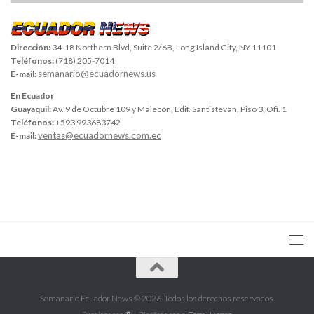
Dirección:
34-18 Northern Blvd, Suite 2/6B, Long Island City, NY 11101
Teléfonos:
(718) 205-7014
semanario@ecuadornews.us
E-mail:
En Ecuador
Guayaquil:
Av. 9 de Octubre 109 y Malecón, Edif. Santistevan, Piso 3, Ofi. 1
Teléfonos:
+593 993683742
ventas@ecuadornews.com.ec
E-mail:
Semanario Ecuador News © 2026. Todos los derechos reservados.