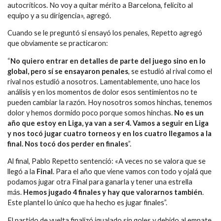
autocríticos. No voy a quitar mérito a Barcelona, felicito al
equipo y a su dirigencia», agregó.
Cuando se le preguntó si ensayó los penales, Repetto agregó
que obviamente se practicaron:
“
No quiero entrar en detalles de parte del juego sino en lo
global, pero sí se ensayaron penales
, se estudió al rival como el
rival nos estudió a nosotros. Lamentablemente, uno hace los
análisis y en los momentos de dolor esos sentimientos no te
pueden cambiar la razón. Hoy nosotros somos hinchas, tenemos
dolor y hemos dormido poco porque somos hinchas.
No es un
año que estoy en Liga, ya van a ser 4. Vamos a seguir en Liga
y nos tocó jugar cuatro torneos y en los cuatro llegamos a la
final. Nos tocó dos perder en finales
”.
Al final, Pablo Repetto sentenció: «A veces no se valora que se
llegó a la
Final
. Para el año que viene vamos con todo y ojalá que
podamos jugar otra Final para ganarla y tener una estrella
más.
Hemos jugado 4 finales y hay que valorarnos también
.
Este plantel lo único que ha hecho es jugar finales”.
El partido de vuelta finalizó igualado sin goles y debido al empate