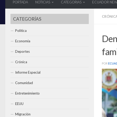
PORTADA
NOTICIAS
CATEGORIAS
ECUADOR NE
CRÓNIC
CATEGORÍAS
Política
Denu
Economía
fami
Deportes
Crónica
POR
ECUA
Informe Especial
Comunidad
Entretenimiento
EEUU
Migración