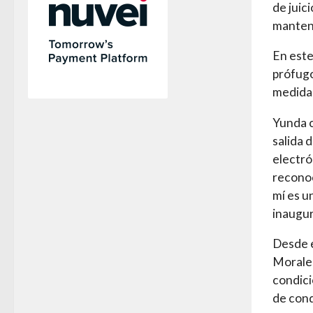
de juici
mantend
En este
prófugo
medidas
Yunda c
salida 
electró
reconoc
mí es u
inaugur
Desde 
Morales
condici
de cond