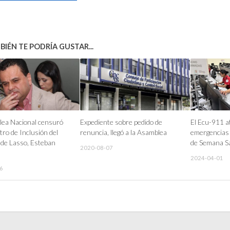
IÉN TE PODRÍA GUSTAR...
lea Nacional censuró
Expediente sobre pedido de
El Ecu-911 a
tro de Inclusión del
renuncia, llegó a la Asamblea
emergencias 
de Lasso, Esteban
de Semana S
2020-08-07
2024-04-01
6