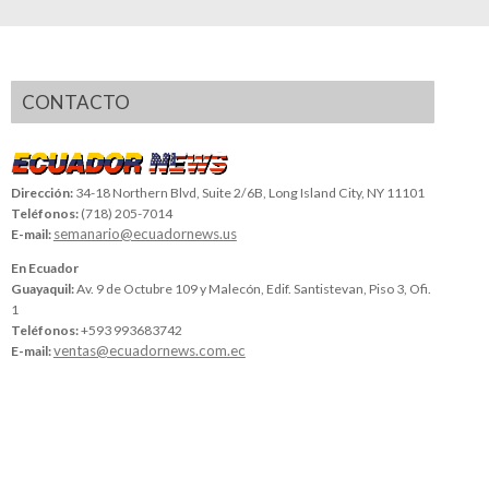
CONTACTO
Dirección:
34-18 Northern Blvd, Suite 2/6B, Long Island City, NY 11101
Teléfonos:
(718) 205-7014
semanario@ecuadornews.us
E-mail:
En Ecuador
Guayaquil:
Av. 9 de Octubre 109 y Malecón, Edif. Santistevan, Piso 3, Ofi.
1
Teléfonos:
+593 993683742
ventas@ecuadornews.com.ec
E-mail: