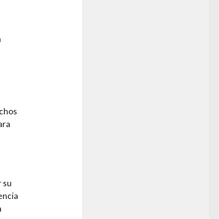
a
uchos
ara
r su
encia
a