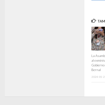
TAMB
La Asamb
al exminis
Gobierno 
Bernal
2024-01-2