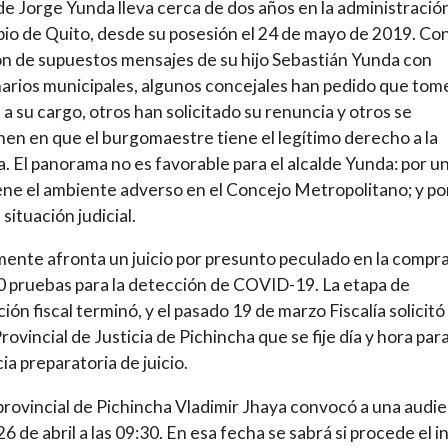
lde Jorge Yunda lleva cerca de dos años en la administració
io de Quito, desde su posesión el 24 de mayo de 2019. Con
ión de supuestos mensajes de su hijo Sebastián Yunda con
arios municipales, algunos concejales han pedido que tom
a a su cargo, otros han solicitado su renuncia y otros se
en en que el burgomaestre tiene el legítimo derecho a la
. El panorama no es favorable para el alcalde Yunda: por u
iene el ambiente adverso en el Concejo Metropolitano; y po
 situación judicial.
ente afronta un juicio por presunto peculado en la compr
 pruebas para la detección de COVID-19. La etapa de
ión fiscal terminó, y el pasado 19 de marzo Fiscalía solicitó 
rovincial de Justicia de Pichincha que se fije día y hora para
ia preparatoria de juicio.
 provincial de Pichincha Vladimir Jhaya convocó a una audi
26 de abril a las 09:30. En esa fecha se sabrá si procede el in