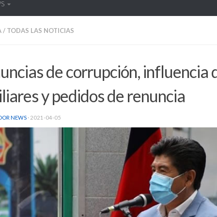
WS
A
/
TODAS LAS NOTICIAS
ncias de corrupción, influencia 
liares y pedidos de renuncia
DOR NEWS
·
2021-04-05