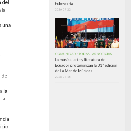
n del
Echeverría
 la
2026-07-22
e una
n
COMUNIDAD
TODAS LAS NOTICIAS
/
r
La música, arte y literatura de
Ecuador protagonizan la 31ª edición
de La Mar de Músicas
a de
2026-07-15
a la
 la
encia
icio