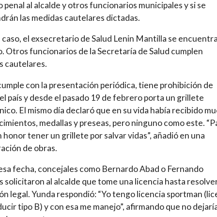
o penal al alcalde y otros funcionarios municipales y si se
rán las medidas cautelares dictadas.
 caso, el exsecretario de Salud Lenin Mantilla se encuentr
. Otros funcionarios de la Secretaría de Salud cumplen
 cautelares.
umple con la presentación periódica, tiene prohibición de
del país y desde el pasado 19 de febrero porta un grillete
nico. El mismo día declaró que en su vida había recibido m
imientos, medallas y preseas, pero ninguno como este. “P
n honor tener un grillete por salvar vidas”, añadió en una
ación de obras.
esa fecha, concejales como Bernardo Abad o Fernando
 solicitaron al alcalde que tome una licencia hasta resolve
ón legal. Yunda respondió: “Yo tengo licencia sportman (lic
ucir tipo B) y con esa me manejo”, afirmando que no dejarí