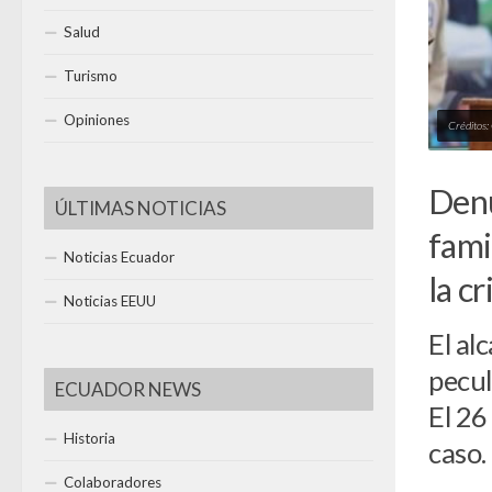
Salud
Turismo
Opiniones
Créditos:
Denu
ÚLTIMAS NOTICIAS
fami
Noticias Ecuador
la c
Noticias EEUU
El al
pecul
ECUADOR NEWS
El 26
Historia
caso.
Colaboradores