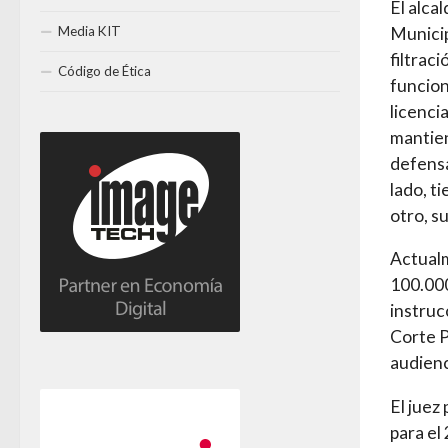
El alca
Media KIT
Municip
filtrac
Código de Ética
funcion
licenci
mantien
defensa
lado, t
otro, su
Actualm
100.000
instrucc
Corte P
audienc
El juez
para el 