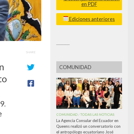
en PDF
Ediciones anteriores
_________
SHARE
an
COMUNIDAD
to
9.
e
COMUNIDAD
TODAS LAS NOTICIAS
/
La Agencia Consular del Ecuador en
Queens realizó un conversatorio con
el antropólogo ecuatoriano José