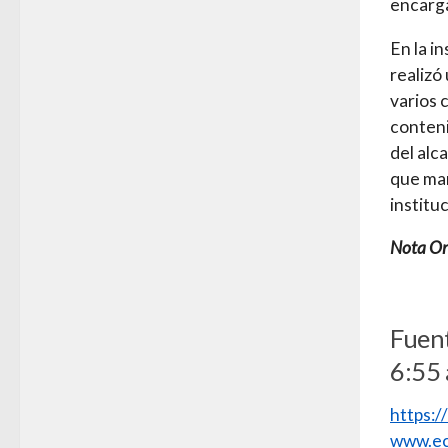
encarg
En la i
realizó
varios 
conteni
del alc
que man
institu
Nota Ori
Fuent
6:55 
https:
www.ec