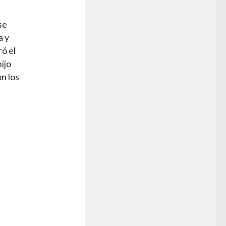
se
a y
ró el
ijo
on los