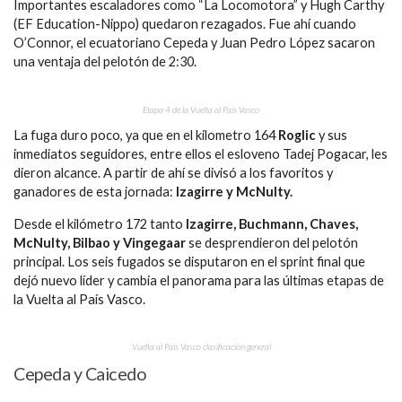
Importantes escaladores como “La Locomotora” y Hugh Carthy
(EF Education-Nippo) quedaron rezagados. Fue ahí cuando
O’Connor, el ecuatoriano Cepeda y Juan Pedro López sacaron
una ventaja del pelotón de 2:30.
Etapa 4 de la Vuelta al País Vasco
La fuga duro poco, ya que en el kilometro 164
Roglic
y sus
inmediatos seguidores, entre ellos el esloveno Tadej Pogacar, les
dieron alcance. A partir de ahí se divisó a los favoritos y
ganadores de esta jornada:
Izagirre y McNulty.
Desde el kilómetro 172 tanto
Izagirre, Buchmann, Chaves,
McNulty, Bilbao y Vingegaar
se desprendieron del pelotón
principal. Los seis fugados se disputaron en el sprint final que
dejó nuevo líder y cambia el panorama para las últimas etapas de
la Vuelta al País Vasco.
Vuelta al País Vasco clasificación general
Cepeda y Caicedo