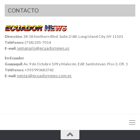
CONTACTO
Dirección:
34-18 Northern Blvd, Suite 2/6B, Long Island City, NY 11101
Teléfonos:
(718) 205-7014
semanario@ecuadornews.us
E-mail:
En Ecuador
Guayaquil:
Av. 9 de Octubre 109 y Malecón, Edif. Santistevan, Piso 3, Ofi. 1
Teléfonos:
+593 993683742
ventas@ecuadornews.com.ec
E-mail: