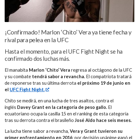
¡Confirmado! Marlon ‘Chito’ Vera ya tiene fecha y
rival para pelea en la UFC
Hasta el momento, para el UFC Fight Night se ha
confirmado dos luchas más.
El manabita
Marlon ‘Chito’ Vera
regresa al octágono de la UFC
y su combate
tendrá sabor a revancha.
El compatriota tratará
de reponerse tras su última derrota
el próximo 19 de junio en
el
UFC Fight Night.
Chito se medirá, en una lucha de tres asaltos, contra el
inglés
Davey Grant en la categoría de peso gallo.
El
ecuatoriano ocupa la casilla 15 en el ranking de esta categoría
tras su derrota contra el brasileño
José Aldo hace seis meses.
La lucha tiene sabor a revancha,
Vera y Grant tuvieron su
primer enfrentamiento en 2016
; por decisión unánime ganó el