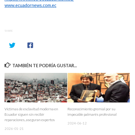
www.ecuadornews.com.ec
SHARE
TAMBIÉN TE PODRÍA GUSTAR...
Víctimas de esclavitud moderna en
Reconocimiento gremial por su
Ecuador siguen sin recibir
impecable palmarés profesional
reparaciones, aseguran expertos
2024-06-12
2026-01-21