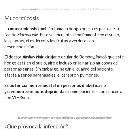
La
mucormicosis
también llamada hongo negro es parte de la familia
Mucoraceae
Mucormicosis
La
mucormicosis
también llamada hongo negro es parte de la
familia
Mucoraceae
. Este se encuentra comúnmente en el suelo,
las plantas, el estiércol y las frutas y verduras en
descomposición.
El doctor
Akshay Nair
, cirujano ocular de Bombay, indicó que este
hongo está en el suelo, aire e incluso en la nariz o mucosas de
personas sanas. Sin embargo, según el cuadro del paciente,
afecta a senos paranasales, el cerebro y pulmones.
Es potencialmente mortal en personas diabéticas o
gravemente inmunodeprimidas,
como pacientes con cáncer o
con VIH/Sida.
Es potencialmente mortal en personas diabéticas o gravemente inmunodeprimidas
¿Qué provoca la infección?