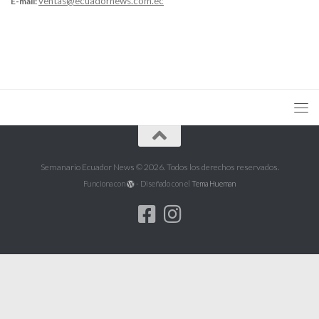
ventas@ecuadornews.com.ec
E-mail:
Semanario Ecuador News © 2026. Todos los derechos reservados.
Funciona con
- Diseñado con el
Tema Hueman