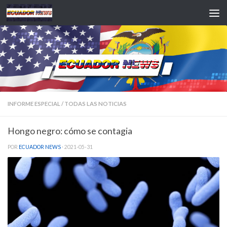
Saltar al contenido
INFORME ESPECIAL
/
TODAS LAS NOTICIAS
Hongo negro: cómo se contagia
POR
ECUADOR NEWS
·
2021-05-31