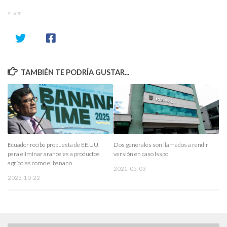
SHARE
TAMBIÉN TE PODRÍA GUSTAR...
Ecuador recibe propuesta de EE.UU.
Dos generales son llamados a rendir
para eliminar aranceles a productos
versión en caso Isspol
agrícolas como el banano
2021-05-03
2025-10-22