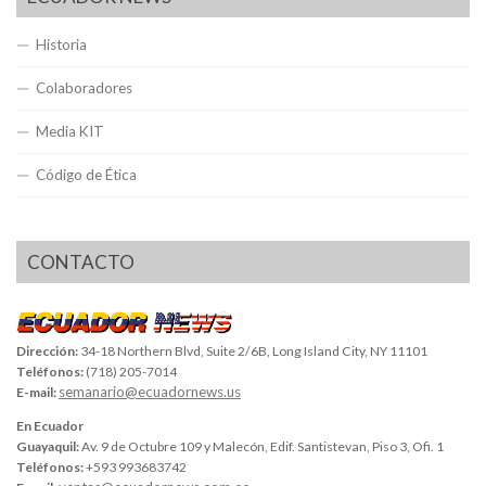
Historia
Colaboradores
Media KIT
Código de Ética
CONTACTO
Dirección:
34-18 Northern Blvd, Suite 2/6B, Long Island City, NY 11101
Teléfonos:
(718) 205-7014
semanario@ecuadornews.us
E-mail:
En Ecuador
Guayaquil:
Av. 9 de Octubre 109 y Malecón, Edif. Santistevan, Piso 3, Ofi. 1
Teléfonos:
+593 993683742