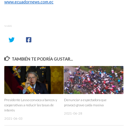
www.ecuadornews.com.ec
SHARE
TAMBIÉN TE PODRÍA GUSTAR...
Presidente Lasso convoca a bancos y
Denunciar a espectadora que
cooperativas a reducir las tasas de
provocó grave caída masiva
interés
2021-06-28
2021-06-03