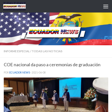
Saltar al contenido
INFORME ESPECIAL
/
TODAS LAS NOTICIAS
COE nacional da paso a ceremonias de graduación
POR
ECUADOR NEWS
·
2021-06-08