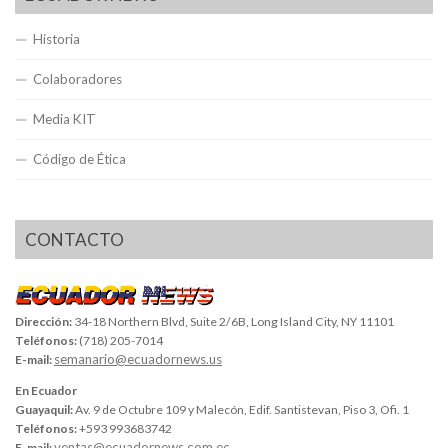
Historia
Colaboradores
Media KIT
Código de Ética
CONTACTO
Dirección:
34-18 Northern Blvd, Suite 2/6B, Long Island City, NY 11101
Teléfonos:
(718) 205-7014
semanario@ecuadornews.us
E-mail:
En Ecuador
Guayaquil:
Av. 9 de Octubre 109 y Malecón, Edif. Santistevan, Piso 3, Ofi. 1
Teléfonos:
+593 993683742
ventas@ecuadornews.com.ec
E-mail: