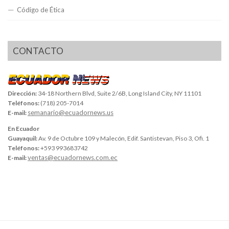
Código de Ética
CONTACTO
Dirección:
34-18 Northern Blvd, Suite 2/6B, Long Island City, NY 11101
Teléfonos:
(718) 205-7014
semanario@ecuadornews.us
E-mail:
En Ecuador
Guayaquil:
Av. 9 de Octubre 109 y Malecón, Edif. Santistevan, Piso 3, Ofi. 1
Teléfonos:
+593 993683742
ventas@ecuadornews.com.ec
E-mail: