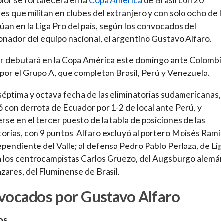
olor se fortalecerá en la
Copa América
de Brasil con 20
es que militan en clubes del extranjero y con solo ocho de 
úan en la Liga Pro del país, según los convocados del
onador del equipo nacional, el argentino Gustavo Alfaro.
r debutará en la Copa América este domingo ante Colomb
 por el Grupo A, que completan Brasil, Perú y Venezuela.
 séptima y octava fecha de las eliminatorias sudamericanas
ó con derrota de Ecuador por 1-2 de local ante Perú, y
rse en el tercer puesto de la tabla de posiciones de las
torias, con 9 puntos, Alfaro excluyó al portero Moisés Ramí
ependiente del Valle; al defensa Pedro Pablo Perlaza, de Li
a los centrocampistas Carlos Gruezo, del Augsburgo alemán
zares, del Fluminense de Brasil.
vocados por Gustavo Alfaro
os