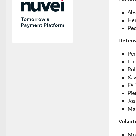
Ale
Her
Ped
Defens
Per
Die
Rob
Xav
Fél
Pie
Jos
Mar
Volant
Moi