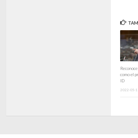
TAMB
Reconoce
como el p
ID
2022-05-1