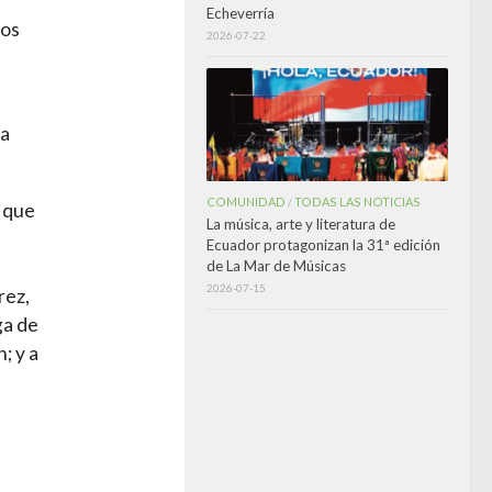
Echeverría
los
2026-07-22
ia
COMUNIDAD
TODAS LAS NOTICIAS
/
, que
La música, arte y literatura de
Ecuador protagonizan la 31ª edición
de La Mar de Músicas
2026-07-15
rez,
ga de
; y a