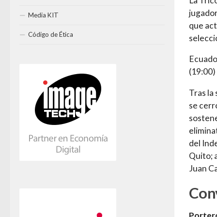
La Tric
jugador
Media KIT
que act
Código de Ética
selecci
Ecuado
(19:00)
Tras la
se cerr
sostene
elimina
del Ind
Quito; 
Juan Ca
Con
Porter