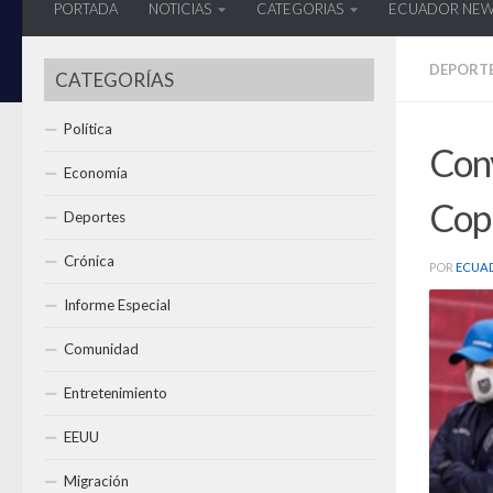
PORTADA
NOTICIAS
CATEGORIAS
ECUADOR NE
DEPORT
CATEGORÍAS
Política
Conv
Economía
Cop
Deportes
Crónica
POR
ECUA
Informe Especial
Comunidad
Entretenimiento
EEUU
Migración