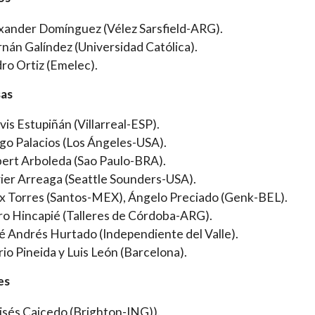
xander Domínguez (Vélez Sarsfield-ARG).
nán Galíndez (Universidad Católica).
ro Ortiz (Emelec).
as
vis Estupiñán (Villarreal-ESP).
go Palacios (Los Ángeles-USA).
ert Arboleda (Sao Paulo-BRA).
ier Arreaga (Seattle Sounders-USA).
ix Torres (Santos-MEX), Ángelo Preciado (Genk-BEL).
ro Hincapié (Talleres de Córdoba-ARG).
é Andrés Hurtado (Independiente del Valle).
io Pineida y Luis León (Barcelona).
es
sés Caicedo (Brighton-ING)).