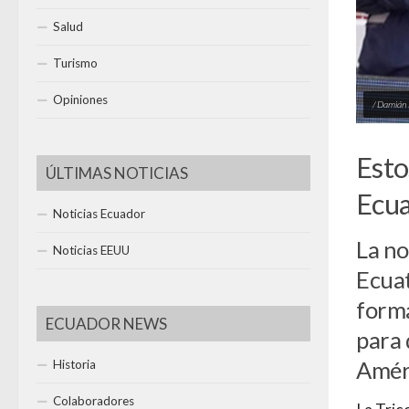
Salud
Turismo
Opiniones
/ Damián
Esto
ÚLTIMAS NOTICIAS
Ecua
Noticias Ecuador
La no
Noticias EEUU
Ecuat
forma
ECUADOR NEWS
para 
Améri
Historia
Colaboradores