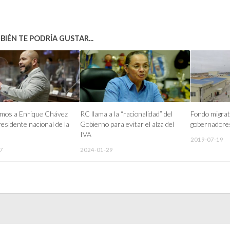
IÉN TE PODRÍA GUSTAR...
mos a Enrique Chávez
RC llama a la “racionalidad” del
Fondo migrat
residente nacional de la
Gobierno para evitar el alza del
gobernadore
IVA
2019-07-19
7
2024-01-29