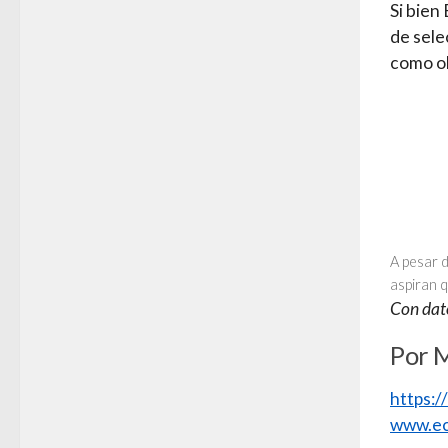
Si bien
de sele
como ob
A pesar 
aspiran q
Con dat
Por 
https:
www.ec