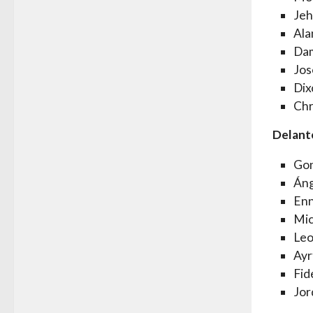
Jeh
Ala
Dam
Jos
Dix
Chr
Delant
Gon
Áng
Enn
Mic
Leo
Ayr
Fid
Jor