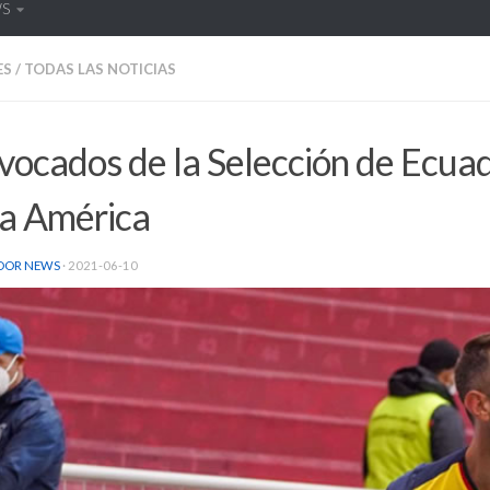
WS
ES
/
TODAS LAS NOTICIAS
ocados de la Selección de Ecua
a América
DOR NEWS
·
2021-06-10