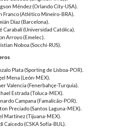
gson Méndez (Orlando City-USA).
n Franco (Atlético Mineiro-BRA).
ián Díaz (Barcelona).
é Carabalí (Universidad Católica).
on Arroyo (Emelec).
istian Noboa (Socchi-RUS).
eros
zalo Plata (Sporting de Lisboa-POR).
el Mena (León-MEX).
er Valencia (Fenerbahçe-Turquía).
hael Estrada (Toluca-MEX).
nardo Campana (Famalicão-POR).
ton Preciado (Santos Laguna-MEX).
el Martínez (Tijuana-MEX).
di Caicedo (CSKA Sofía-BUL).