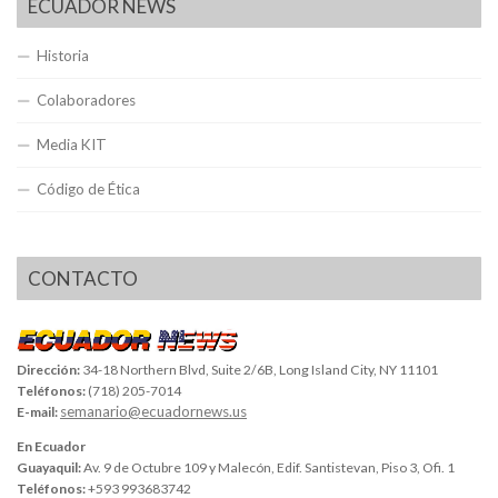
ECUADOR NEWS
Historia
Colaboradores
Media KIT
Código de Ética
CONTACTO
Dirección:
34-18 Northern Blvd, Suite 2/6B, Long Island City, NY 11101
Teléfonos:
(718) 205-7014
semanario@ecuadornews.us
E-mail:
En Ecuador
Guayaquil:
Av. 9 de Octubre 109 y Malecón, Edif. Santistevan, Piso 3, Ofi. 1
Teléfonos:
+593 993683742