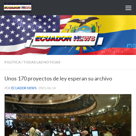
Saltar al contenido
POLÍTICA
/
TODAS LAS NOTICIAS
Unos 170 proyectos de ley esperan su archivo
POR
ECUADOR NEWS
·
2021-06-14