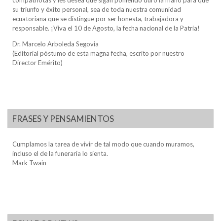
compatriotas y les desea que sigan poniendo duro la mano para que
su triunfo y éxito personal, sea de toda nuestra comunidad
ecuatoriana que se distingue por ser honesta, trabajadora y
responsable. ¡Viva el 10 de Agosto, la fecha nacional de la Patria!
Dr. Marcelo Arboleda Segovia
(Editorial póstumo de esta magna fecha, escrito por nuestro
Director Emérito)
FRASES Y PENSAMIENTOS
Cumplamos la tarea de vivir de tal modo que cuando muramos,
incluso el de la funeraria lo sienta.
Mark Twain