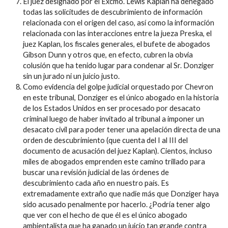
El juez designado por el Excmo. Lewis Kaplan ha denegado
todas las solicitudes de descubrimiento de información
relacionada con el origen del caso, así como la información
relacionada con las interacciones entre la jueza Preska, el
juez Kaplan, los fiscales generales, el bufete de abogados
Gibson Dunn y otros que, en efecto, cubren la obvia
colusión que ha tenido lugar para condenar al Sr. Donziger
sin un jurado ni un juicio justo.
Como evidencia del golpe judicial orquestado por Chevron
en este tribunal, Donziger es el único abogado en la historia
de los Estados Unidos en ser procesado por desacato
criminal luego de haber invitado al tribunal a imponer un
desacato civil para poder tener una apelación directa de una
orden de descubrimiento (que cuenta del I al III del
documento de acusación del juez Kaplan). Cientos, incluso
miles de abogados emprenden este camino trillado para
buscar una revisión judicial de las órdenes de
descubrimiento cada año en nuestro país. Es
extremadamente extraño que nadie más que Donziger haya
sido acusado penalmente por hacerlo. ¿Podría tener algo
que ver con el hecho de que él es el único abogado
ambientalista que ha ganado un juicio tan grande contra