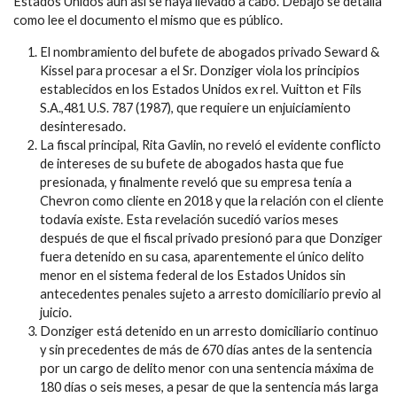
Estados Unidos aun así se haya llevado a cabo. Debajo se detalla
como lee el documento el mismo que es público.
El nombramiento del bufete de abogados privado Seward &
Kissel para procesar a el Sr. Donziger viola los principios
establecidos en los Estados Unidos ex rel. Vuitton et Fils
S.A.,481 U.S. 787 (1987), que requiere un enjuiciamiento
desinteresado.
La fiscal principal, Rita Gavlin, no reveló el evidente conflicto
de intereses de su bufete de abogados hasta que fue
presionada, y finalmente reveló que su empresa tenía a
Chevron como cliente en 2018 y que la relación con el cliente
todavía existe. Esta revelación sucedió varios meses
después de que el fiscal privado presionó para que Donziger
fuera detenido en su casa, aparentemente el único delito
menor en el sistema federal de los Estados Unidos sin
antecedentes penales sujeto a arresto domiciliario previo al
juicio.
Donziger está detenido en un arresto domiciliario continuo
y sin precedentes de más de 670 días antes de la sentencia
por un cargo de delito menor con una sentencia máxima de
180 días o seis meses, a pesar de que la sentencia más larga