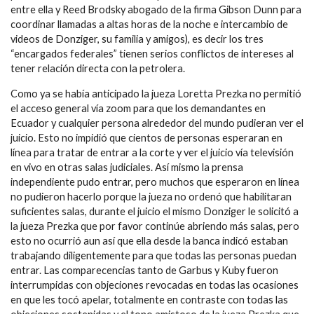
entre ella y Reed Brodsky abogado de la firma Gibson Dunn para
coordinar llamadas a altas horas de la noche e intercambio de
videos de Donziger, su familia y amigos), es decir los tres
“encargados federales” tienen serios conflictos de intereses al
tener relación directa con la petrolera.
Como ya se había anticipado la jueza Loretta Prezka no permitió
el acceso general vía zoom para que los demandantes en
Ecuador y cualquier persona alrededor del mundo pudieran ver el
juicio. Esto no impidió que cientos de personas esperaran en
línea para tratar de entrar a la corte y ver el juicio vía televisión
en vivo en otras salas judiciales. Así mismo la prensa
independiente pudo entrar, pero muchos que esperaron en línea
no pudieron hacerlo porque la jueza no ordenó que habilitaran
suficientes salas, durante el juicio el mismo Donziger le solicitó a
la jueza Prezka que por favor continúe abriendo más salas, pero
esto no ocurrió aun así que ella desde la banca indicó estaban
trabajando diligentemente para que todas las personas puedan
entrar. Las comparecencias tanto de Garbus y Kuby fueron
interrumpidas con objeciones revocadas en todas las ocasiones
en que les tocó apelar, totalmente en contraste con todas las