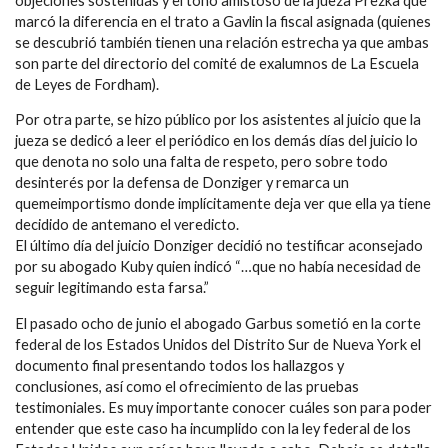
objeciones sostenidas y el tono amistoso de la jueza Prezka que
marcó la diferencia en el trato a Gavlin la fiscal asignada (quienes
se descubrió también tienen una relación estrecha ya que ambas
son parte del directorio del comité de exalumnos de La Escuela
de Leyes de Fordham).
Por otra parte, se hizo público por los asistentes al juicio que la
jueza se dedicó a leer el periódico en los demás días del juicio lo
que denota no solo una falta de respeto, pero sobre todo
desinterés por la defensa de Donziger y remarca un
quemeimportismo donde implícitamente deja ver que ella ya tiene
decidido de antemano el veredicto.
El último día del juicio Donziger decidió no testificar aconsejado
por su abogado Kuby quien indicó “…que no había necesidad de
seguir legitimando esta farsa.”
El pasado ocho de junio el abogado Garbus sometió en la corte
federal de los Estados Unidos del Distrito Sur de Nueva York el
documento final presentando todos los hallazgos y
conclusiones, así como el ofrecimiento de las pruebas
testimoniales. Es muy importante conocer cuáles son para poder
entender que este caso ha incumplido con la ley federal de los