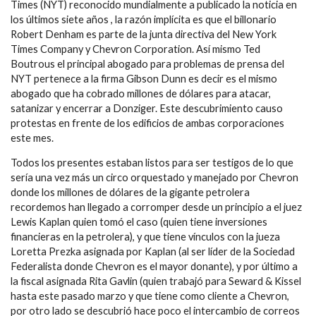
Times (NYT) reconocido mundialmente a publicado la noticia en
los últimos siete años , la razón implícita es que el billonario
Robert Denham es parte de la junta directiva del New York
Times Company y Chevron Corporation. Así mismo Ted
Boutrous el principal abogado para problemas de prensa del
NYT pertenece a la firma Gibson Dunn es decir es el mismo
abogado que ha cobrado millones de dólares para atacar,
satanizar y encerrar a Donziger. Este descubrimiento causo
protestas en frente de los edificios de ambas corporaciones
este mes.
Todos los presentes estaban listos para ser testigos de lo que
sería una vez más un circo orquestado y manejado por Chevron
donde los millones de dólares de la gigante petrolera
recordemos han llegado a corromper desde un principio a el juez
Lewis Kaplan quien tomó el caso (quien tiene inversiones
financieras en la petrolera), y que tiene vínculos con la jueza
Loretta Prezka asignada por Kaplan (al ser líder de la Sociedad
Federalista donde Chevron es el mayor donante), y por último a
la fiscal asignada Rita Gavlin (quien trabajó para Seward & Kissel
hasta este pasado marzo y que tiene como cliente a Chevron,
por otro lado se descubrió hace poco el intercambio de correos