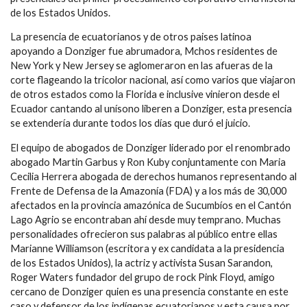
de los Estados Unidos.
La presencia de ecuatorianos y de otros paises latinoa
apoyando a Donziger fue abrumadora, Mchos residentes de
New York y New Jersey se aglomeraron en las afueras de la
corte flageando la tricolor nacional, así como varios que viajaron
de otros estados como la Florida e inclusive vinieron desde el
Ecuador cantando al unísono liberen a Donziger, esta presencia
se extendería durante todos los días que duró el juicio.
El equipo de abogados de Donziger liderado por el renombrado
abogado Martin Garbus y Ron Kuby conjuntamente con Maria
Cecilia Herrera abogada de derechos humanos representando al
Frente de Defensa de la Amazonía (FDA) y a los más de 30,000
afectados en la provincia amazónica de Sucumbíos en el Cantón
Lago Agrio se encontraban ahí desde muy temprano. Muchas
personalidades ofrecieron sus palabras al público entre ellas
Marianne Williamson (escritora y ex candidata a la presidencia
de los Estados Unidos), la actriz y activista Susan Sarandon,
Roger Waters fundador del grupo de rock Pink Floyd, amigo
cercano de Donziger quien es una presencia constante en este
caso y defensor de los indígenas ecuatorianos y esta causa por