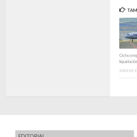
TAMB
Ocho emp
liquidaci
2020-05-2
EDITORIAL