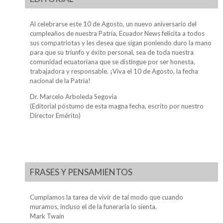
Al celebrarse este 10 de Agosto, un nuevo aniversario del
cumpleaños de nuestra Patria, Ecuador News felicita a todos
sus compatriotas y les desea que sigan poniendo duro la mano
para que su triunfo y éxito personal, sea de toda nuestra
comunidad ecuatoriana que se distingue por ser honesta,
trabajadora y responsable. ¡Viva el 10 de Agosto, la fecha
nacional de la Patria!
Dr. Marcelo Arboleda Segovia
(Editorial póstumo de esta magna fecha, escrito por nuestro
Director Emérito)
FRASES Y PENSAMIENTOS
Cumplamos la tarea de vivir de tal modo que cuando
muramos, incluso el de la funeraria lo sienta.
Mark Twain