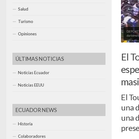
Salud
Turismo
DEPORTE
Opiniones
durísima 
El T
ÚLTIMAS NOTICIAS
espe
Noticias Ecuador
mas
Noticias EEUU
El To
una d
ECUADOR NEWS
una d
Historia
prese
Colaboradores