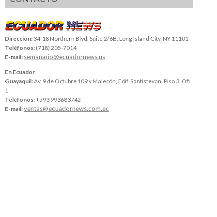
Dirección:
34-18 Northern Blvd, Suite 2/6B, Long Island City, NY 11101
Teléfonos:
(718) 205-7014
semanario@ecuadornews.us
E-mail:
En Ecuador
Guayaquil:
Av. 9 de Octubre 109 y Malecón, Edif. Santistevan, Piso 3, Ofi.
1
Teléfonos:
+593 993683742
ventas@ecuadornews.com.ec
E-mail: