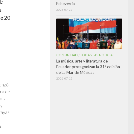
la
Echeverría
e
2026-07-22
de 20
COMUNIDAD
TODAS LAS NOTICIAS
/
La música, arte y literatura de
Ecuador protagonizan la 31ª edición
de La Mar de Músicas
2026-07-15
lanzó
ura de
oral.
 y
rayas
u