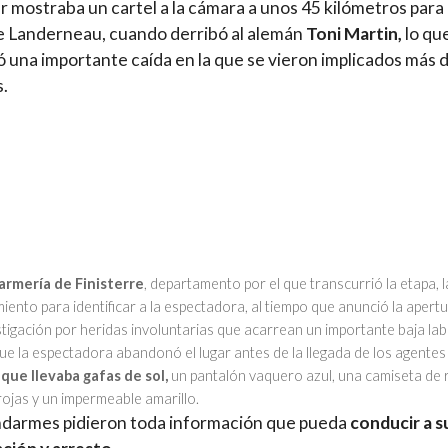
r mostraba un cartel a la cámara a unos 45 kilómetros para 
 Landerneau, cuando derribó al alemán
Toni Martin,
lo qu
 una importante caída en la que se vieron implicados más 
s.
rmería de Finisterre
, departamento por el que transcurrió la etapa, 
iento para identificar a la espectadora, al tiempo que anunció la apert
tigación por heridas involuntarias que acarrean un importante baja lab
e la espectadora abandonó el lugar antes de la llegada de los agentes
que llevaba gafas de sol,
un pantalón vaquero azul, una camiseta de 
rojas y un impermeable amarillo.
darmes pidieron toda información que pueda
conducir a s