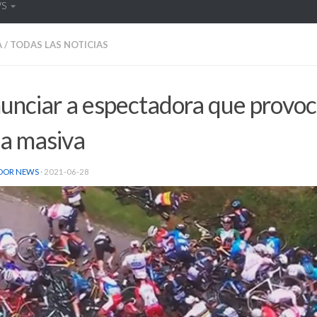
WS
A
/
TODAS LAS NOTICIAS
unciar a espectadora que provoc
da masiva
DOR NEWS
·
2021-06-28