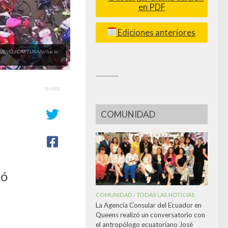
en PDF
Ediciones anteriores
LVÓ / CAPTURAAsí fue la
_________
SHARE
COMUNIDAD
có
COMUNIDAD
TODAS LAS NOTICIAS
/
La Agencia Consular del Ecuador en
Queens realizó un conversatorio con
el antropólogo ecuatoriano José