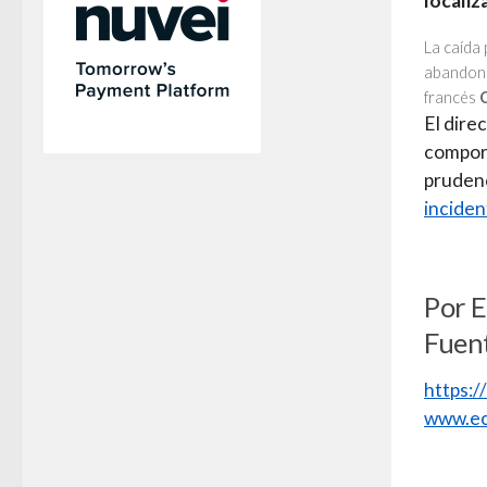
localiz
La caída 
abandono
francés
El direc
comport
prudenc
inciden
Por 
Fuen
https:
www.ec