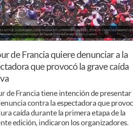
S ASÍ FUE LA DURÍSIMA CAÍDA MASIVA EN LA PRIMERA ETAPA DEL TOUR DE FRANCIA; CARAPAZ SE SA
caída masiva en la primera etapa del Tour de Francia; Carapaz se salvó / Captura
our de Francia quiere denunciar a la
ctadora que provocó la grave caída
iva
ur de Francia tiene intención de presentar
enuncia contra la espectadora que provo
ura caída durante la primera etapa de la
nte edición, indicaron los organizadores.