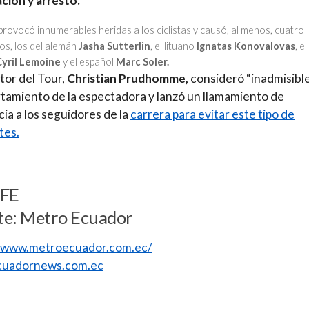
ación y arresto.
provocó innumerables heridas a los ciclistas y causó, al menos, cuatro
s, los del alemán
Jasha Sutterlin
, el lituano
Ignatas Konovalovas
, el
Cyril Lemoine
y el español
Marc Soler.
tor del Tour,
Christian Prudhomme,
consideró “inadmisible
amiento de la espectadora y lanzó un llamamiento de
ia a los seguidores de la
carrera para evitar este tipo de
tes.
EFE
te: Metro Ecuador
//www.metroecuador.com.ec/
uadornews.com.ec