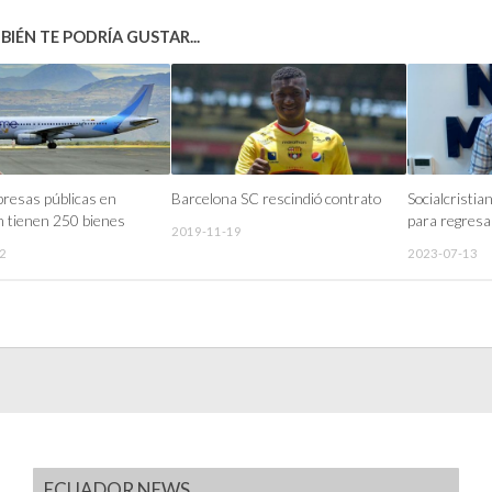
IÉN TE PODRÍA GUSTAR...
resas públicas en
Barcelona SC rescindió contrato
Socialcristia
ón tienen 250 bienes
para regresa
2019-11-19
2
2023-07-13
ECUADOR NEWS