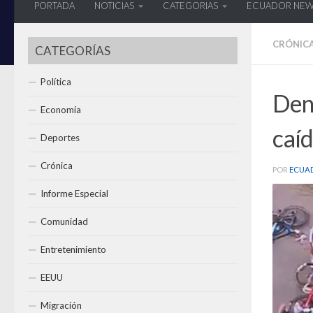
PORTADA
NOTICIAS
CATEGORIAS
ECUADOR NE
CRÓNIC
CATEGORÍAS
Política
Den
Economía
caí
Deportes
Crónica
POR
ECUA
Informe Especial
Comunidad
Entretenimiento
EEUU
Migración