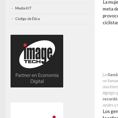
La muje
Media KIT
meta de
provocó
Código de Ética
ciclista
La
Genda
un llamam
una inves
Agregó qu
recordó 
azules y 
Los gen