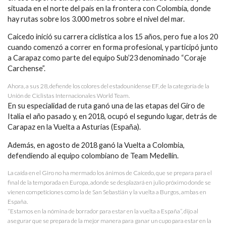
situada en el norte del país en la frontera con Colombia, donde
hay rutas sobre los 3.000 metros sobre el nivel del mar.
Caicedo inició su carrera ciclística a los 15 años, pero fue a los 20
cuando comenzó a correr en forma profesional, y participó junto
a Carapaz como parte del equipo Sub’23 denominado “Coraje
Carchense”.
Ahora, a sus 28, defiende los colores del estadounidense EF, de la categoría de la
Unión de Ciclistas Internacionales World Team.
En su especialidad de ruta ganó una de las etapas del Giro de
Italia el año pasado y, en 2018, ocupó el segundo lugar, detrás de
Carapaz en la Vuelta a Asturias (España).
Además, en agosto de 2018 ganó la Vuelta a Colombia,
defendiendo al equipo colombiano de Team Medellín.
La caída en el Giro no ha mermado los ánimos de Caicedo, que se prepara para el
final de la temporada en Europa, adonde se desplazará en julio próximo donde se
vienen competiciones como la de San Sebastián y la vuelta a Burgos, ambas en
España.
“Estamos en la nómina de borrador para estar en la vuelta a España”, dijo al
asegurar que se prepara de la mejor manera para ganar un cupo para estar en la