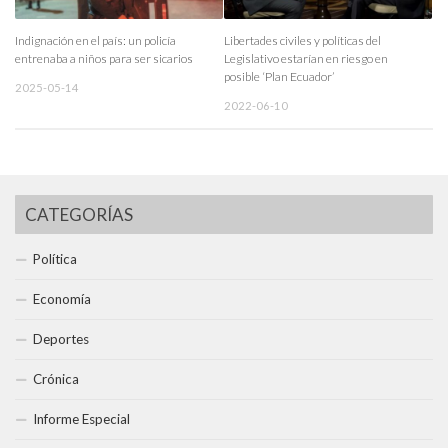
Indignación en el país: un policía
Libertades civiles y políticas del
entrenaba a niños para ser sicarios
Legislativo estarían en riesgo en
posible ‘Plan Ecuador’
2025-05-14
2022-06-10
CATEGORÍAS
Política
Economía
Deportes
Crónica
Informe Especial