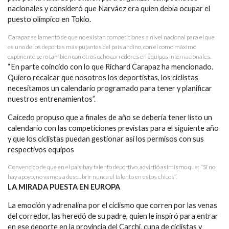
nacionales y consideró que Narváez era quien debía ocupar el
puesto olímpico en Tokio.
Carapaz se lamentó de que no existan competiciones a nivel nacional para el que
es uno de los deportes más pujantes del país andino, con él como máximo
exponente pero también con otros ocho corredores en equipos internacionales.
“En parte coincido con lo que Richard Carapaz ha mencionado.
Quiero recalcar que nosotros los deportistas, los ciclistas
necesitamos un calendario programado para tener y planificar
nuestros entrenamientos”.
Caicedo propuso que a finales de año se debería tener listo un
calendario con las competiciones previstas para el siguiente año
y que los ciclistas puedan gestionar así los permisos con sus
respectivos equipos
Convencido de que en el país hay talento deportivo, advirtió asimismo que: “Si no
hay apoyo, no vamos a descubrir nunca el talento en estos chicos”.
LA MIRADA PUESTA EN EUROPA
La emoción y adrenalina por el ciclismo que corren por las venas
del corredor, las heredó de su padre, quien le inspiró para entrar
en ese deporte en la provincia del Carchi, cuna de ciclistas y