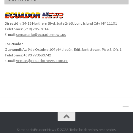
Dirección:
34-18 Northern Blvd, Suite 2/6B, Long Island City, NY 11101
Teléfonos:
(718) 205-7014
semanario@ecuadornews.us
E-mail:
En Ecuador
Guayaquil:
Av. 9 de Octubre 109 y Malecón, Edif. Santistevan, Piso 3, Ofi. 1
Teléfonos:
+593 993683742
ventas@ecuadornews.com.ec
E-mail:
Semanario Ecuador News © 2026. Todos los derechos reservados.