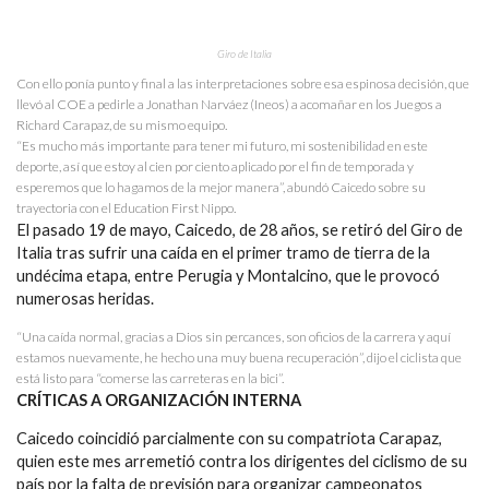
Giro de Italia
Con ello ponía punto y final a las interpretaciones sobre esa espinosa decisión, que
llevó al COE a pedirle a Jonathan Narváez (Ineos) a acomañar en los Juegos a
Richard Carapaz, de su mismo equipo.
“Es mucho más importante para tener mi futuro, mi sostenibilidad en este
deporte, así que estoy al cien por ciento aplicado por el fin de temporada y
esperemos que lo hagamos de la mejor manera”, abundó Caicedo sobre su
trayectoria con el Education First Nippo.
El pasado 19 de mayo, Caicedo, de 28 años, se retiró del Giro de
Italia tras sufrir una caída en el primer tramo de tierra de la
undécima etapa, entre Perugia y Montalcino, que le provocó
numerosas heridas.
“Una caída normal, gracias a Dios sin percances, son oficios de la carrera y aquí
estamos nuevamente, he hecho una muy buena recuperación”, dijo el ciclista que
está listo para “comerse las carreteras en la bici”.
CRÍTICAS A ORGANIZACIÓN INTERNA
Caicedo coincidió parcialmente con su compatriota Carapaz,
quien este mes arremetió contra los dirigentes del ciclismo de su
país por la falta de previsión para organizar campeonatos