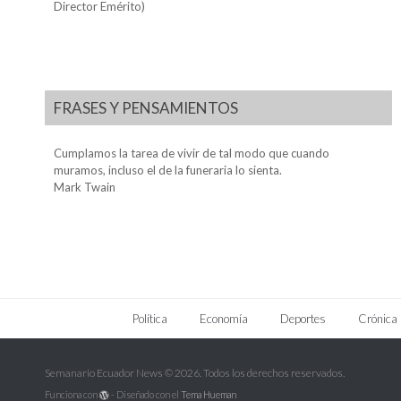
Director Emérito)
FRASES Y PENSAMIENTOS
Cumplamos la tarea de vivir de tal modo que cuando
muramos, incluso el de la funeraria lo sienta.
Mark Twain
Política
Economía
Deportes
Crónica
Semanario Ecuador News © 2026. Todos los derechos reservados.
Funciona con
- Diseñado con el
Tema Hueman