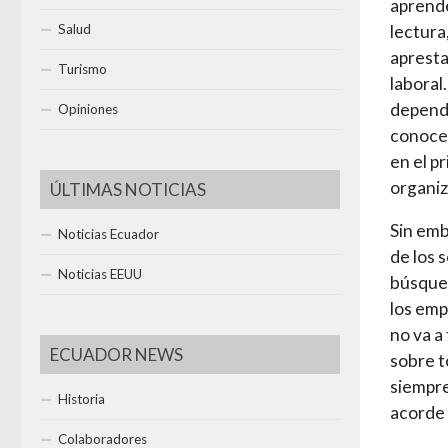
aprende
lectura
Salud
apresta
Turismo
laboral
depende
Opiniones
conoce 
en el p
organi
ÚLTIMAS NOTICIAS
Sin emb
Noticias Ecuador
de los 
Noticias EEUU
búsqued
los emp
no va a
ECUADOR NEWS
sobre t
siempre
Historia
acorde 
Colaboradores