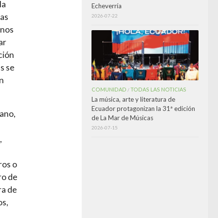
la
Echeverría
has
2026-07-22
unos
ar
ción
s se
in
COMUNIDAD
TODAS LAS NOTICIAS
/
La música, arte y literatura de
Ecuador protagonizan la 31ª edición
iano,
de La Mar de Músicas
2026-07-15
,
ros o
ro de
ra de
os,