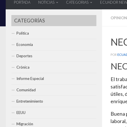
PORTADA
NOTICIAS
CATEGORIAS
ECUADOR NE
OPINION
CATEGORÍAS
Política
NE
Economía
POR
ECUA
Deportes
NEC
Crónica
Informe Especial
El trab
satisfa
Comunidad
útiles,
enrique
Entretenimiento
EEUU
Buena p
laboral
Migración