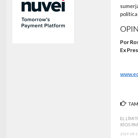
sumerja
política
OPI
Por Ro
Ex Pres
www.ec
TAMB
EL LÍMI
RÍOS PA
2019-09-1