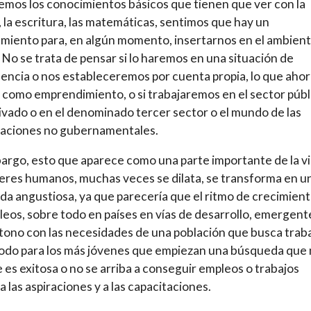
mos los conocimientos básicos que tienen que ver con la
, la escritura, las matemáticas, sentimos que hay un
miento para, en algún momento, insertarnos en el ambien
. No se trata de pensar si lo haremos en una situación de
ncia o nos estableceremos por cuenta propia, lo que ahor
como emprendimiento, o si trabajaremos en el sector públ
rivado o en el denominado tercer sector o el mundo de las
zaciones no gubernamentales.
argo, esto que aparece como una parte importante de la v
seres humanos, muchas veces se dilata, se transforma en u
a angustiosa, ya que parecería que el ritmo de crecimien
leos, sobre todo en países en vías de desarrollo, emergent
 tono con las necesidades de una población que busca traba
odo para los más jóvenes que empiezan una búsqueda que
 es exitosa o no se arriba a conseguir empleos o trabajos
a las aspiraciones y a las capacitaciones.