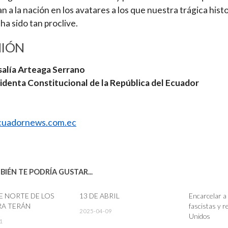
n a la nación en los avatares a los que nuestra trágica histo
 ha sido tan proclive.
NIÓN
salía Arteaga Serrano
identa Constitucional de la República del Ecuador
uadornews.com.ec
IÉN TE PODRÍA GUSTAR...
TE NORTE DE LOS
13 DE ABRIL
Encarcelar a 
RA TERÁN
fascistas y 
2025-04-09
Unidos
1