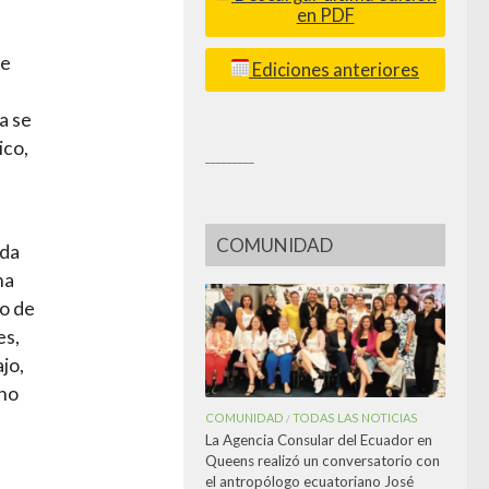
en PDF
te
Ediciones anteriores
a se
ico,
_________
COMUNIDAD
ida
na
to de
es,
jo,
 no
COMUNIDAD
TODAS LAS NOTICIAS
/
La Agencia Consular del Ecuador en
Queens realizó un conversatorio con
el antropólogo ecuatoriano José