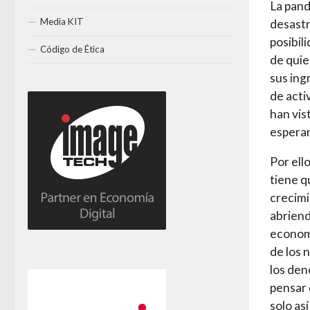
La pand
Media KIT
desastr
posibil
Código de Ética
de quie
sus ing
de acti
han vis
espera
Por ell
tiene q
crecimi
abriend
economí
de los 
los den
pensar 
solo as