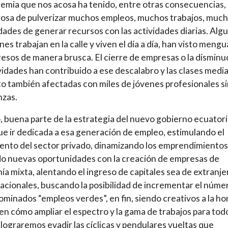
emia que nos acosa ha tenido, entre otras consecuencias, 
osa de pulverizar muchos empleos, muchos trabajos, muc
idades de generar recursos con las actividades diarias. Alg
nes trabajan en la calle y viven el día a día, han visto mengu
resos de manera brusca. El cierre de empresas o la disminu
vidades han contribuido a ese descalabro y las clases media
to también afectadas con miles de jóvenes profesionales s
nzas.
o, buena parte de la estrategia del nuevo gobierno ecuator
ue ir dedicada a esa generación de empleo, estimulando el
ento del sector privado, dinamizando los emprendimientos
o nuevas oportunidades con la creación de empresas de
a mixta, alentando el ingreso de capitales sea de extranje
nacionales, buscando la posibilidad de incrementar el núme
ominados “empleos verdes”, en fin, siendo creativos a la ho
en cómo ampliar el espectro y la gama de trabajos para tod
í lograremos evadir las cíclicas y pendulares vueltas que