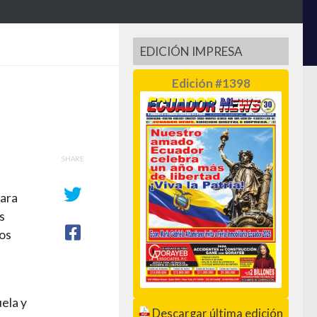
EDICIÓN IMPRESA
Edición #1398
SHARE
para
s
nos
uela y
Descargar última edición