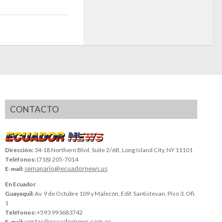
CONTACTO
Dirección:
34-18 Northern Blvd, Suite 2/6B, Long Island City, NY 11101
Teléfonos:
(718) 205-7014
semanario@ecuadornews.us
E-mail:
En Ecuador
Guayaquil:
Av. 9 de Octubre 109 y Malecón, Edif. Santistevan, Piso 3, Ofi.
1
Teléfonos:
+593 993683742
ventas@ecuadornews.com.ec
E-mail: