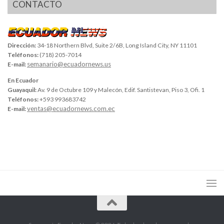
CONTACTO
Dirección:
34-18 Northern Blvd, Suite 2/6B, Long Island City, NY 11101
Teléfonos:
(718) 205-7014
semanario@ecuadornews.us
E-mail:
En Ecuador
Guayaquil:
Av. 9 de Octubre 109 y Malecón, Edif. Santistevan, Piso 3, Ofi. 1
Teléfonos:
+593 993683742
ventas@ecuadornews.com.ec
E-mail: