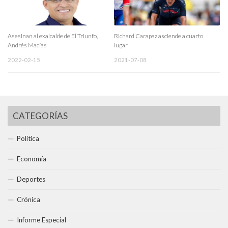
Asesinan al exalcalde de El Triunfo,
Richard Carapaz asciende a cuarto
Andrés Macías
lugar
2022-02-15
2021-07-08
CATEGORÍAS
Política
Economía
Deportes
Crónica
Informe Especial