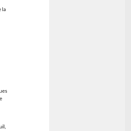
 la
pues
re
il,