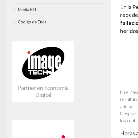
En la
Pe
Media KIT
reos de
Código de Ética
falleci
heridos
En el cas
resultaro
además, 
Después 
los centr
Horas a