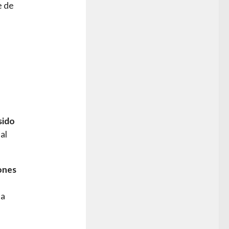
e de
sido
al
lones
ta