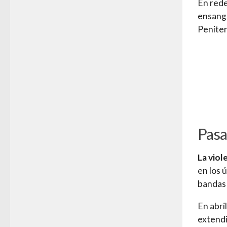
En rede
ensangr
Peniten
Pasa
La viol
en los 
bandas
En abri
extendi