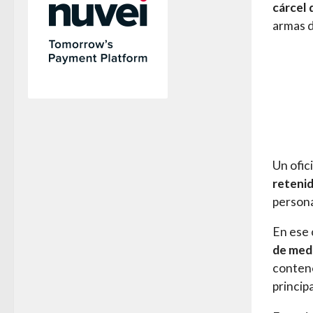
cárcel 
armas d
Un ofic
reteni
persona
En ese c
de medi
contene
principa