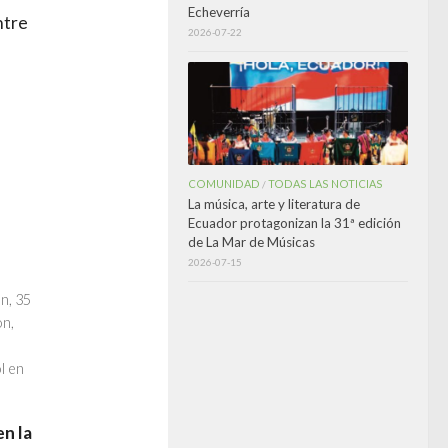
Echeverría
ntre
2026-07-22
COMUNIDAD
TODAS LAS NOTICIAS
/
La música, arte y literatura de
Ecuador protagonizan la 31ª edición
de La Mar de Músicas
2026-07-15
n, 35
on,
l en
en la