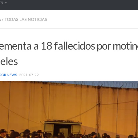
WS
A
/
TODAS LAS NOTICIAS
ementa a 18 fallecidos por motin
eles
DOR NEWS
·
2021-07-22