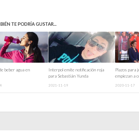
IÉN TE PODRÍA GUSTAR...
de beber agua en
Interpol emite notificación roja
Plazos para ju
para Sebastián Yunda
empiezan a c
4
2021-11-19
2020-11-17