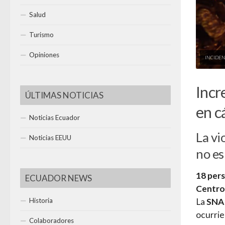
Salud
Turismo
Opiniones
INCIDEN
Incr
ÚLTIMAS NOTICIAS
en c
Noticias Ecuador
La vi
Noticias EEUU
no es
18 pers
ECUADOR NEWS
Centros
Historia
La
SNA
ocurrie
Colaboradores