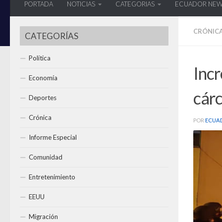
PORTADA
NOTICIAS
CATEGORIAS
ECUADOR NE
CRÓNIC
CATEGORÍAS
Política
Incr
Economía
cárc
Deportes
Crónica
POR
ECUA
Informe Especial
Comunidad
Entretenimiento
EEUU
Migración