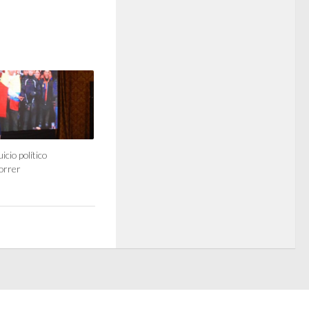
icio político
orrer