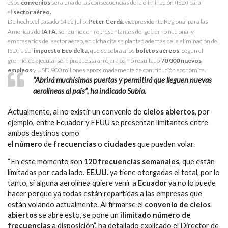
esos
convenios
será una de las consecuencias de la eliminación (ISD) para
el
sector aéreo.
De hecho, el pasado 14 de julio,
Peter Cerdá
, vicepresidente Regional para las
Américas de
IATA
, se reunió con representantes del gobierno nacional y
empresarios del sector aéreo, en dicha cita se planteó además de la eliminación del
ISD, la del
impuesto Eco delta,
que se cobra a los
boletos aéreos
. Según el
gremio, de ejecutarse la propuesta arrojará como resultado
70 000 nuevos
empleos
y USD 900 millones aproximadamente de contribución económica.
“Abrirá muchísimas puertas y permitirá que lleguen nuevas
aerolíneas al país”, ha indicado Subía.
Actualmente, al no existir un convenio de
cielos abiertos
, por
ejemplo, entre Ecuador y EEUU se presentan limitantes entre
ambos destinos como
el
número
de
frecuencias
o
ciudades
que pueden volar.
“En este momento son
120 frecuencias semanales
, que están
limitadas por cada lado.
EE.UU.
ya tiene otorgadas el total, por lo
tanto, si alguna aerolínea quiere venir a
Ecuador
ya no lo puede
hacer porque ya todas están repartidas a las empresas que
están volando actualmente. Al firmarse el
convenio de cielos
abiertos
se abre esto, se pone un
ilimitado número de
frecuencias
a disposición”, ha detallado explicado el Director de