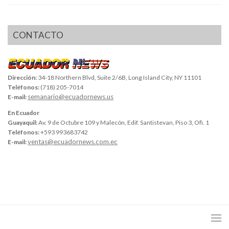
CONTACTO
Dirección:
34-18 Northern Blvd, Suite 2/6B, Long Island City, NY 11101
Teléfonos:
(718) 205-7014
semanario@ecuadornews.us
E-mail:
En Ecuador
Guayaquil:
Av. 9 de Octubre 109 y Malecón, Edif. Santistevan, Piso 3, Ofi. 1
Teléfonos:
+593 993683742
ventas@ecuadornews.com.ec
E-mail: