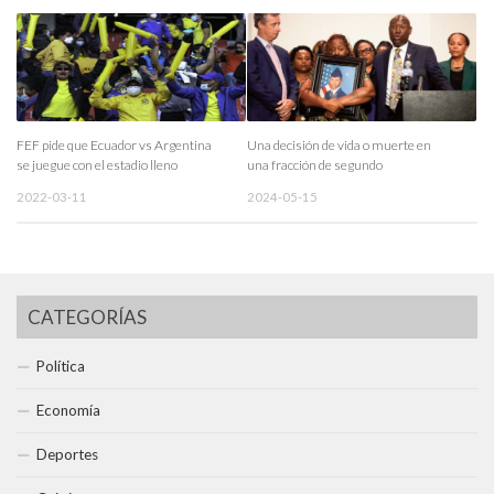
FEF pide que Ecuador vs Argentina
Una decisión de vida o muerte en
se juegue con el estadio lleno
una fracción de segundo
2022-03-11
2024-05-15
CATEGORÍAS
Política
Economía
Deportes