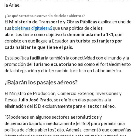
la Arlae.
¿De qué se trata un convenio de cielos abiertos?
El
Ministerio de Transporte y Obras Públicas
explica en uno de
sus
boletines digitales
que una política de
cielos
abiertos
tiene como objetivo la
denominada meta 1×1
, que
consiste en que llegue a Ecuador
un turista extranjero por
cada habitante que tiene el país.
Esta política facilitaría también la conectividad con el mundo y la
promoción del
turismo ecuatoriano
así como el fortalecimiento
de la integración y el intercambio turístico en Latinoamérica.
¿Bajarán los pasajes aéreos?
El Ministro de Producción, Comercio Exterior, Inversiones y
Pesca,
Julio José Prado
, se refirió en días pasados a la
eliminación del ISD exclusivamente para el
sector aéreo
.
“Sí podemos en algunos sectores
aeronáuticos
y
de
aviación
bajarlo inmediatamente (el ISD) para permitir una
política de cielos abiertos”, dijo. Además, comentó que compañías